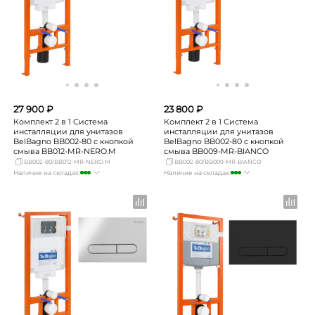
27 900 ₽
23 800 ₽
Комплект 2 в 1 Система
Комплект 2 в 1 Система
инсталляции для унитазов
инсталляции для унитазов
BelBagno BB002-80 с кнопкой
BelBagno BB002-80 с кнопкой
смыва BB012-MR-NERO.M
смыва BB009-MR-BIANCO
BB002-80/BB012-MR-NERO.M
BB002-80/BB009-MR-BIANCO
Наличие на складах:
Наличие на складах:
Москва
много
Москва
много
СПБ
мало
СПБ
мало
Краснодар
мало
Краснодар
мало
Новосибирск
мало
Новосибирск
мало
Екатеринбург
мало
Екатеринбург
мало
Самара
мало
Самара
мало