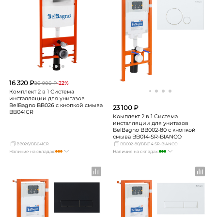
Екатеринбург
Нет в наличии
Екатеринбург
Нет в наличии
Самара
мало
Самара
Нет в наличии
16 320 ₽
20 900 ₽
-22%
Комплект 2 в 1 Система
инсталляции для унитазов
BelBagno BB026 с кнопкой смыва
23 100 ₽
BB041CR
Комплект 2 в 1 Система
инсталляции для унитазов
BelBagno BB002-80 с кнопкой
смыва BB014-SR-BIANCO
BB026/BB041CR
BB002-80/BB014-SR-BIANCO
Наличие на складах:
Наличие на складах:
Москва
Нет в наличии
Москва
много
СПБ
Нет в наличии
СПБ
мало
Краснодар
Нет в наличии
Краснодар
достаточно
Новосибирск
Нет в наличии
Новосибирск
мало
Екатеринбург
Нет в наличии
Екатеринбург
мало
Самара
достаточно
Самара
мало