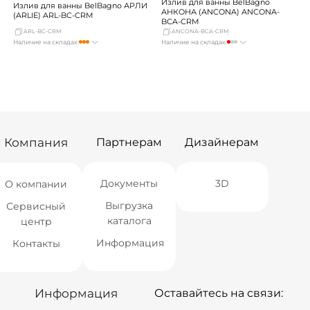
Излив для ванны BelBagno
Излив для ванны BelBagno АРЛИ
АНКОНА (ANCONA) ANCONA-
(ARLIE) ARL-BC-CRM
BCA-CRM
ARL-BC-CRM
ANCONA-BCA-CRM
Наличие на складах:
Наличие на складах:
Москва
достаточно
Москва
Нет в наличии
СПБ
мало
СПБ
мало
Краснодар
Нет в наличии
Краснодар
Нет в наличии
Новосибирск
Нет в наличии
Новосибирск
мало
Екатеринбург
мало
Екатеринбург
мало
Самара
Нет в наличии
Самара
мало
Компания
Партнерам
Дизайнерам
Документы
3D
О компании
Выгрузка
Сервисный
каталога
центр
Информация
Контакты
Информация
Оставайтесь на связи: