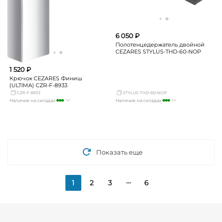
6 050 ₽
Полотенцедержатель двойной
CEZARES STYLUS-THD-60-NOP
1 520 ₽
Крючок CEZARES Финиш
(ULTIMA) CZR-F-8933
CZR-F-8933
STYLUS-THD-60-NOP
Наличие на складах:
Наличие на складах:
Москва
много
Москва
много
СПБ
Нет в наличии
СПБ
мало
Краснодар
Нет в наличии
Краснодар
мало
Новосибирск
Нет в наличии
Новосибирск
Нет в наличии
Екатеринбург
Нет в наличии
Екатеринбург
Нет в наличии
Самара
Нет в наличии
Самара
мало
Показать еще
1
2
3
6