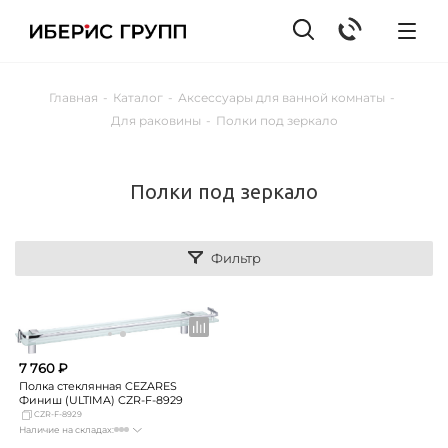
Главная
-
Каталог
-
Аксессуары для ванной комнаты
-
Для раковины
-
Полки под зеркало
Полки под зеркало
Фильтр
7 760 ₽
Полка стеклянная CEZARES
Финиш (ULTIMA) CZR-F-8929
CZR-F-8929
Наличие на складах:
Москва
Нет в наличии