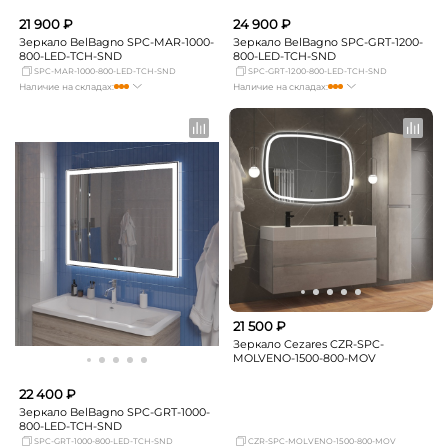
21 900 ₽
24 900 ₽
Зеркало BelBagno SPC-MAR-1000-
Зеркало BelBagno SPC-GRT-1200-
800-LED-TCH-SND
800-LED-TCH-SND
SPC-MAR-1000-800-LED-TCH-SND
SPC-GRT-1200-800-LED-TCH-SND
Наличие на складах:
Наличие на складах:
Москва
мало
Москва
достаточно
СПБ
мало
СПБ
Нет в наличии
Краснодар
мало
Краснодар
Нет в наличии
Новосибирск
мало
Новосибирск
мало
Екатеринбург
мало
Екатеринбург
мало
Самара
мало
Самара
мало
21 500 ₽
Зеркало Cezares CZR-SPC-
MOLVENO-1500-800-MOV
22 400 ₽
Зеркало BelBagno SPC-GRT-1000-
800-LED-TCH-SND
SPC-GRT-1000-800-LED-TCH-SND
CZR-SPC-MOLVENO-1500-800-MOV