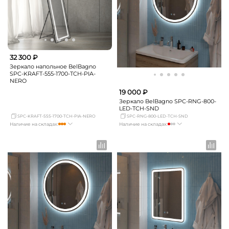
32 300 ₽
Зеркало напольное BelBagno
SPC-KRAFT-555-1700-TCH-PIA-
NERO
19 000 ₽
Зеркало BelBagno SPC-RNG-800-
LED-TCH-SND
SPC-KRAFT-555-1700-TCH-PIA-NERO
SPC-RNG-800-LED-TCH-SND
Наличие на складах:
Наличие на складах:
Москва
мало
Москва
мало
СПБ
Нет в наличии
СПБ
мало
Краснодар
Нет в наличии
Краснодар
мало
Новосибирск
Нет в наличии
Новосибирск
мало
Екатеринбург
мало
Екатеринбург
мало
Самара
Нет в наличии
Самара
Нет в наличии