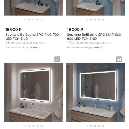
18 000 ₽
18 000 ₽
Зеркало BelBagno SPC-RNG-700-
Зеркало BelBagno SPC-MAR-600-
LED-TCH-SND
800-LED-TCH-SND
SPC-RNG-700-LED-TCH-SND
SPC-MAR-600-800-LED-TCH-SND
Наличие на складах:
Наличие на складах:
Москва
мало
Москва
мало
СПБ
Нет в наличии
СПБ
мало
Краснодар
мало
Краснодар
Нет в наличии
Новосибирск
Нет в наличии
Новосибирск
Нет в наличии
Екатеринбург
мало
Екатеринбург
мало
Самара
Нет в наличии
Самара
мало