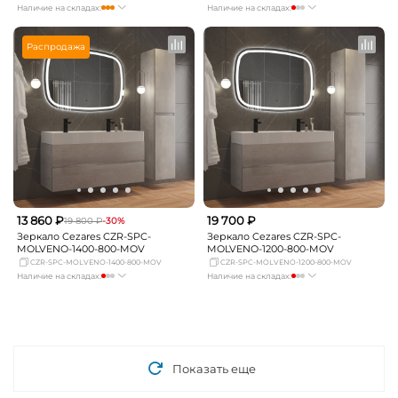
Наличие на складах:
Наличие на складах:
Москва
мало
Москва
мало
СПБ
Нет в наличии
СПБ
мало
Распродажа
Краснодар
мало
Краснодар
мало
Новосибирск
мало
Новосибирск
Нет в наличии
Екатеринбург
мало
Екатеринбург
мало
Самара
мало
Самара
мало
13 860 ₽
19 700 ₽
19 800 ₽
-30%
Зеркало Cezares CZR-SPC-
Зеркало Cezares CZR-SPC-
MOLVENO-1400-800-MOV
MOLVENO-1200-800-MOV
CZR-SPC-MOLVENO-1400-800-MOV
CZR-SPC-MOLVENO-1200-800-MOV
Наличие на складах:
Наличие на складах:
Москва
мало
Москва
мало
СПБ
Нет в наличии
СПБ
мало
Краснодар
Нет в наличии
Краснодар
мало
Новосибирск
Нет в наличии
Новосибирск
Нет в наличии
Екатеринбург
Нет в наличии
Екатеринбург
Нет в наличии
Самара
Нет в наличии
Самара
мало
Показать еще