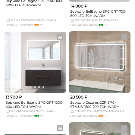
Зеркало BelBagno SPC-MAR-1000-
600-LED-TCH-WARM
14 000 ₽
Зеркало BelBagno SPC-GRT-700-
800-LED-TCH-WARM
SPC-MAR-1000-600-LED-TCH-WARM
SPC-GRT-700-800-LED-TCH-WARM
Наличие на складах:
Наличие на складах:
Москва
мало
Москва
много
СПБ
мало
СПБ
мало
Краснодар
мало
Краснодар
мало
Новосибирск
мало
Новосибирск
мало
Екатеринбург
мало
Екатеринбург
мало
Самара
мало
Самара
мало
13 700 ₽
20 500 ₽
Зеркало BelBagno SPC-GRT-1000-
Зеркало Cezares CZR-SPC-
600-LED-TCH-WARM
STYLUS-1500-700-TCH-WARM
SPC-GRT-1000-600-LED-TCH-WARM
CZR-SPC-STYLUS-1500-700-TCH-WARM
Наличие на складах:
Наличие на складах:
Москва
достаточно
Москва
мало
СПБ
мало
СПБ
мало
Краснодар
мало
Краснодар
мало
Новосибирск
мало
Новосибирск
Нет в наличии