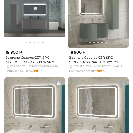
Екатеринбург
мало
Екатеринбург
мало
Самара
Нет в наличии
Самара
мало
19 800 ₽
18 900 ₽
Зеркало Cezares CZR-SPC-
Зеркало Cezares CZR-SPC-
STYLUS-1400-700-TCH-WARM
STYLUS-1200-700-TCH-WARM
CZR-SPC-STYLUS-1400-700-TCH-WARM
CZR-SPC-STYLUS-1200-700-TCH-WARM
Наличие на складах:
Наличие на складах:
Москва
мало
Москва
мало
СПБ
мало
СПБ
мало
Краснодар
мало
Краснодар
мало
Новосибирск
Нет в наличии
Новосибирск
мало
Екатеринбург
мало
Екатеринбург
мало
Самара
мало
Самара
мало