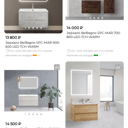
14 000 ₽
Зеркало BelBagno SPC-MAR-700-
800-LED-TCH-WARM
13 800 ₽
Зеркало BelBagno SPC-MAR-900-
600-LED-TCH-WARM
SPC-MAR-900-600-LED-TCH-WARM
SPC-MAR-700-800-LED-TCH-WARM
Наличие на складах:
Наличие на складах:
Москва
мало
Москва
много
СПБ
мало
СПБ
мало
Краснодар
мало
Краснодар
мало
Новосибирск
мало
Новосибирск
мало
Екатеринбург
мало
Екатеринбург
мало
Самара
мало
Самара
Нет в наличии
14 500 ₽