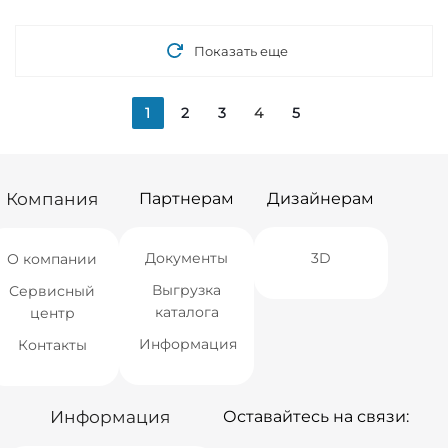
Новосибирск
Нет в наличии
Новосибирск
мало
Екатеринбург
Нет в наличии
Екатеринбург
мало
Самара
Нет в наличии
Самара
мало
Показать еще
1
2
3
4
5
Компания
Партнерам
Дизайнерам
Документы
3D
О компании
Выгрузка
Сервисный
каталога
центр
Информация
Контакты
Информация
Оставайтесь на связи: