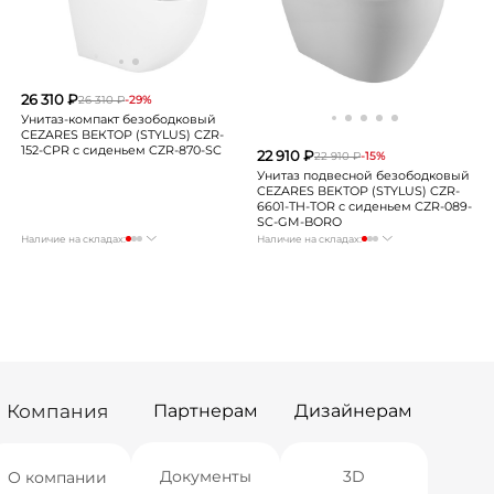
26 310 ₽
26 310 ₽
-29%
Унитаз-компакт безободковый
CEZARES ВЕКТОР (STYLUS) CZR-
152-CPR с сиденьем CZR-870-SC
22 910 ₽
22 910 ₽
-15%
Унитаз подвесной безободковый
CEZARES ВЕКТОР (STYLUS) CZR-
6601-TH-TOR с сиденьем СZR-089-
SC-GM-BORO
Наличие на складах:
Наличие на складах:
Москва
Нет в наличии
Москва
Нет в наличии
СПБ
мало
СПБ
Нет в наличии
Краснодар
Нет в наличии
Краснодар
Нет в наличии
Новосибирск
Нет в наличии
Новосибирск
мало
Екатеринбург
Нет в наличии
Екатеринбург
Нет в наличии
Самара
Нет в наличии
Самара
Нет в наличии
Компания
Партнерам
Дизайнерам
Документы
3D
О компании