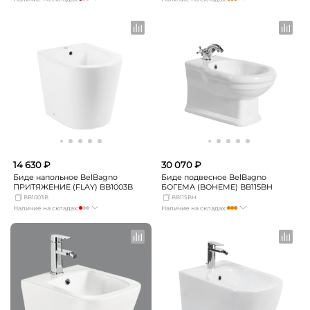
Москва
Нет в наличии
Москва
достаточно
СПБ
мало
СПБ
Нет в наличии
Краснодар
Нет в наличии
Краснодар
Нет в наличии
Новосибирск
Нет в наличии
Новосибирск
мало
Екатеринбург
мало
Екатеринбург
Нет в наличии
Самара
Нет в наличии
Самара
Нет в наличии
14 630 ₽
30 070 ₽
Биде напольное BelBagno
Биде подвесное BelBagno
ПРИТЯЖЕНИЕ (FLAY) BB1003B
БОГЕМА (BOHEME) BB115BH
BB1003B
BB115BH
Наличие на складах:
Наличие на складах:
Москва
Нет в наличии
Москва
мало
СПБ
мало
СПБ
мало
Краснодар
Нет в наличии
Краснодар
Нет в наличии
Новосибирск
мало
Новосибирск
мало
Екатеринбург
мало
Екатеринбург
Нет в наличии
Самара
мало
Самара
мало