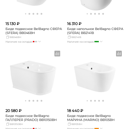
15 130 ₽
16 310 ₽
Биде подвесное BelBagno СФЕРА
Биде напольное BelBagno СФЕРА
(SFERA) BB046BH
(SFERA) BB2141B
BB046BH
BB2141B
Наличие на складах:
Наличие на складах:
Москва
Нет в наличии
Москва
много
СПБ
Нет в наличии
СПБ
мало
Краснодар
Нет в наличии
Краснодар
мало
Новосибирск
мало
Новосибирск
мало
Екатеринбург
Нет в наличии
Екатеринбург
мало
Самара
Нет в наличии
Самара
Нет в наличии
20 580 ₽
18 440 ₽
Биде подвесное BelBagno
Биде подвесное BelBagno
ГАЛЛЕРЕЯ (PRADO) BB10150BH
МАРИНА (MARINO) BB105BH
BB10150BH
BB105BH
Наличие на складах:
Наличие на складах: