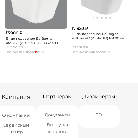
17 920 ₽
13 900 ₽
Биде подвесное BelBagno
АЛЬБАНО (ALBANO) BB120BH
Биде подвесное BelBagno
ФАКЕЛ (ARDENTE) BB0520BH
BB0520BH
BB120BH
Наличие на складах:
Наличие на складах:
Москва
мало
Москва
Нет в наличии
СПБ
Нет в наличии
СПБ
Нет в наличии
Краснодар
Нет в наличии
Краснодар
Нет в наличии
Новосибирск
Нет в наличии
Новосибирск
Нет в наличии
Екатеринбург
Нет в наличии
Екатеринбург
Нет в наличии
Самара
Нет в наличии
Самара
Нет в наличии
Компания
Партнерам
Дизайнерам
Документы
3D
О компании
Выгрузка
Сервисный
каталога
центр