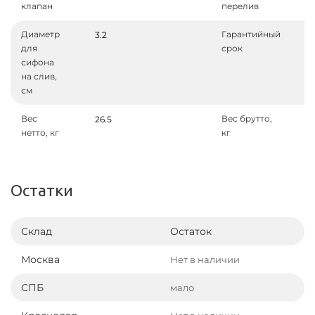
клапан
перелив
Диаметр
Гарантийный
3.2
для
срок
сифона
на слив,
см
Вес
Вес брутто,
26.5
нетто, кг
кг
Остатки
Склад
Остаток
Москва
Нет в наличии
СПБ
мало