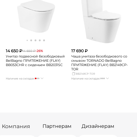
Екатеринбург
Нет в наличии
Екатеринбург
Нет в наличии
Самара
достаточно
Самара
мало
14 650 ₽
17 690 ₽
14 650 ₽
-26%
Унитаз подвесной безободковый
Чаша унитаза безободкового со
BelBagno ПРИТЯЖЕНИЕ (FLAY)
смывом TORNADO BelBagno
BB053CHR с сиденьем BB2031SC
ПРИТЯЖЕНИЕ (FLAY) BB2149CP-
TOR
BB2149CP-TOR
Наличие на складах:
Наличие на складах:
Москва
Нет в наличии
Москва
Нет в наличии
СПБ
Нет в наличии
СПБ
Нет в наличии
Краснодар
Нет в наличии
Краснодар
Нет в наличии
Новосибирск
Нет в наличии
Новосибирск
Нет в наличии
Екатеринбург
Нет в наличии
Екатеринбург
Нет в наличии
Самара
мало
Самара
Нет в наличии
Компания
Партнерам
Дизайнерам