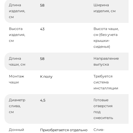
Длина
Ширина
58
изделия,
изделия, см
см
Высота
Высота чаши,
43
изделия,
см (без учета
см
крышки-
сиденья)
Длина
Направление
58
чаши, см
выпуска
Монтаж
Требуется
К полу
чаши
система
инсталляции
Диаметр
Готовые
4,5
слива,
отверстия
см
под
смеситель
Донный
Слив-
Приобретается отдельно