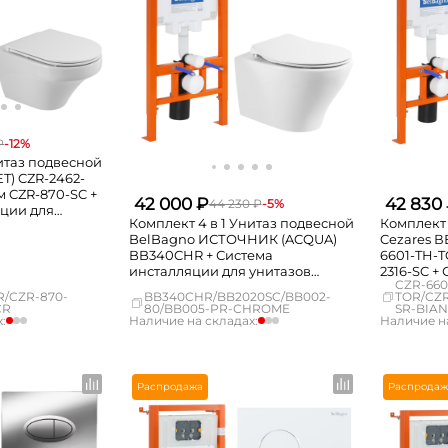
₽
-12%
нитаз подвесной
T) CZR-2462-
м CZR-870-SC +
42 000 ₽
42 830
44 230 ₽
-5%
яции для
Комплект 4 в 1 Унитаз подвесной
Комплект 
o BB026 с
BelBagno ИСТОЧНИК (ACQUA)
Cezares В
B051CR
BB340CHR + Система
6601-TH-T
инсталляции для унитазов
2316-SC +
CZR-660
BelBagno BB002-80 4 в 1 с
для унита
R/CZR-870-
BB340CHR/BB2020SC/BB002-
TOR/CZR
кнопкой смыва BB005-PR-
80 с кнопкой смыва BB014-SR-
CR
80/BB005-PR-CHROME
SR-BIA
CHROME
BIANCO
:
Наличие на складах:
Наличие на
Нет в наличии
Москва
Нет в наличии
Москва
Нет в наличии
СПБ
Нет в наличии
СПБ
Нет в наличии
Краснодар
Нет в наличии
Краснодар
Распродажа
Распродаж
мало
Новосибирск
мало
Новосибирс
Нет в наличии
Екатеринбург
Нет в наличии
Екатеринбур
Нет в наличии
Самара
Нет в наличии
Самара