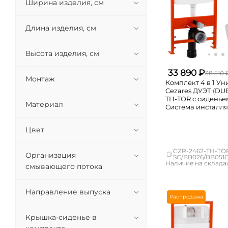
Ширина изделия, см
Длина изделия, см
Высота изделия, см
33 890 ₽
38 510 
Монтаж
Комплект 4 в 1 У
Cezares ДУЭТ (DUE
TH-TOR с сиденье
Материал
Система инсталл
унитазов BelBagn
кнопкой смыва B
Цвет
CZR-2462-TH-TO
Организация
SC/BB026/BB051
Наличие на складах
смывающего потока
Москва
СПБ
Направление выпуска
Краснодар
Распродажа
Новосибирск
Екатеринбург
Крышка-сиденье в
Самара