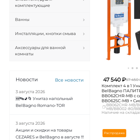
Самара
комплектующие
Ванны
Инсталляции, кнопки смыва
Аксессуары для ванной
комнаты
47 540 ₽
Новости
Все новости
57 450
Комплект 4 в 1 У
BelBagno ПАЛИТ
3 августа 2026
BB062CHR-MB с с
🆕🔤🚽🌀 Унитаз напольный
BB062SC-MB + Си
BB062CHR-MB/B
BelBagno Romano-TOR
инсталляции для 
MB/BB002-80/B
BelBagno BB002-
Наличие на складах
смыва BB007-PR
Москва
3 августа 2026
СПБ
Акции и скидки на товары
Краснодар
Распродажа
Новосибирск
CEZARES и BelBagno в августе !!!