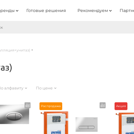
Бренды
Готовые решения
Рекомендуем
Партн
алляция+унитаз)
аз)
о алфавиту
По цене
Распродажа
Акция