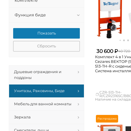
комплекте
Функция биде
Сбросить
30 600 ₽
40 720
Комплект 4 в 1 У
Cezares ВЕКТОР (
513-TH-R с сидень
Система инсталл
Душевые ограждения и
унитазов BelBagn
поддоны
кнопкой смыва B
Унитазы, Раковины, Биде
CZR-513-TH-
R/CZR2316SC/BB
Наличие на складах
Мебель для ванной комнаты
Москва
СПБ
Краснодар
Зеркала
Распродажа
Новосибирск
Екатеринбург
Смесители, душ и