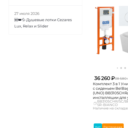
Екатеринбург
Самара
27 июля 2026
🆕👑💦 Душевые лотки Cezares
Lux, Relax и Slider
36 260 ₽
38 580
Комплект 3 в 1 Ун
с сиденьем BelB
(UNO) BB3105CHR/
инсталляции для 
BB3105CHR/SC/B
BelBagno BB002-80 с кно
SR-BIANCO
смыва BB014-SR-
Наличие на складах
Москва
СПБ
Краснодар
Хит
Распродажа