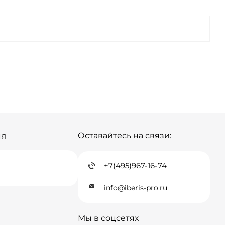
мало
Краснодар
Нет в наличии
к
мало
Новосибирск
мало
г
Нет в наличии
Екатеринбург
Нет в наличии
мало
Самара
мало
ия
Оставайтесь на связи:
+7(495)967-16-74
info@iberis-pro.ru
Мы в соцсетях