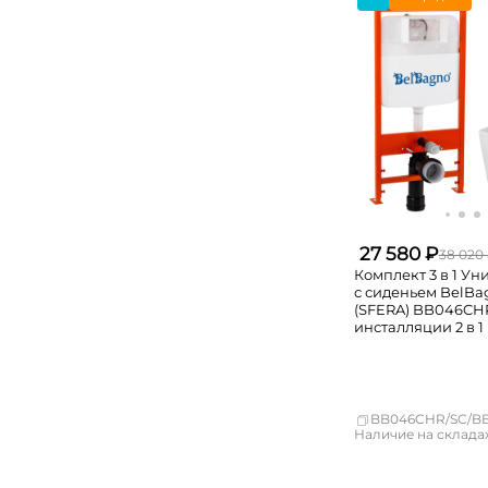
Новосибирск
Екатеринбург
Самара
27 580 ₽
38 020
Комплект 3 в 1 Ун
с сиденьем BelB
(SFERA) BB046CHR
инсталляции 2 в 1
BB026/BB042BL
BB046CHR/SC/B
Наличие на складах
Москва
СПБ