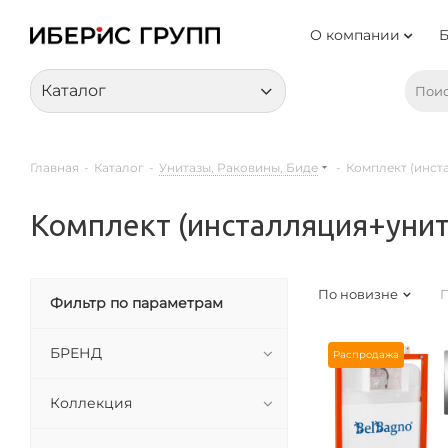
О компании
Каталог
Главная
-
Каталог
-
Унитазы, Раковины, Биде
-
Комплект (инст
Комплект (инсталляция+унит
По новизне
П
Фильтр по параметрам
БРЕНД
Распродажа
Коллекция