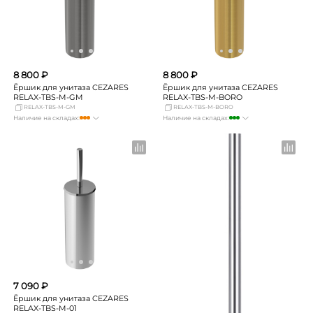
8 800 ₽
8 800 ₽
Ёршик для унитаза CEZARES
Ёршик для унитаза CEZARES
RELAX-TBS-M-GM
RELAX-TBS-M-BORO
RELAX-TBS-M-GM
RELAX-TBS-M-BORO
Наличие на складах:
Наличие на складах:
Москва
Нет в наличии
Москва
много
СПБ
мало
СПБ
мало
Краснодар
мало
Краснодар
мало
Новосибирск
мало
Новосибирск
мало
Екатеринбург
мало
Екатеринбург
мало
Самара
мало
Самара
мало
7 090 ₽
Ёршик для унитаза CEZARES
RELAX-TBS-M-01