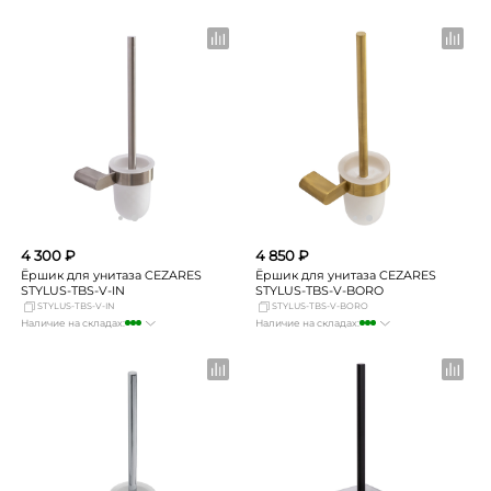
Москва
мало
Москва
много
СПБ
Нет в наличии
СПБ
мало
Краснодар
Нет в наличии
Краснодар
достаточно
Новосибирск
Нет в наличии
Новосибирск
мало
Екатеринбург
Нет в наличии
Екатеринбург
мало
Самара
Нет в наличии
Самара
мало
4 300 ₽
4 850 ₽
Ёршик для унитаза CEZARES
Ёршик для унитаза CEZARES
STYLUS-TBS-V-IN
STYLUS-TBS-V-BORO
STYLUS-TBS-V-IN
STYLUS-TBS-V-BORO
Наличие на складах:
Наличие на складах:
Москва
много
Москва
много
СПБ
мало
СПБ
мало
Краснодар
мало
Краснодар
мало
Новосибирск
мало
Новосибирск
мало
Екатеринбург
мало
Екатеринбург
мало
Самара
мало
Самара
мало