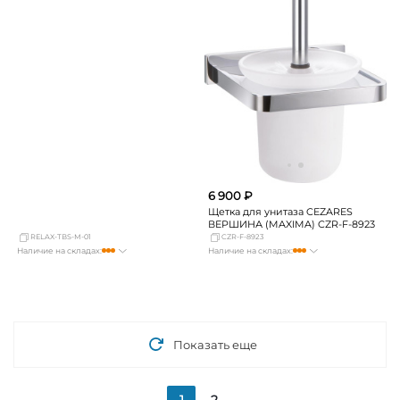
6 900 ₽
Щетка для унитаза CEZARES
ВЕРШИНА (MAXIMA) CZR-F-8923
RELAX-TBS-M-01
CZR-F-8923
Наличие на складах:
Наличие на складах:
Москва
Нет в наличии
Москва
мало
СПБ
мало
СПБ
мало
Краснодар
Нет в наличии
Краснодар
Нет в наличии
Новосибирск
мало
Новосибирск
Нет в наличии
Екатеринбург
Нет в наличии
Екатеринбург
Нет в наличии
Самара
мало
Самара
Нет в наличии
Показать еще
1
2