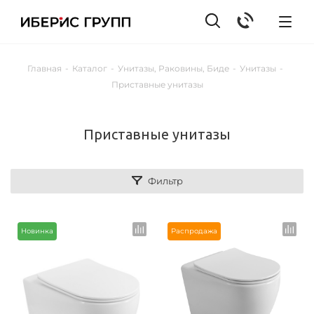
Главная
-
Каталог
-
Унитазы, Раковины, Биде
-
Унитазы
-
Приставные унитазы
Приставные унитазы
Фильтр
Новинка
Распродажа