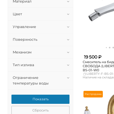
Материал
Цвет
Управление
Поверхность
Механизм
19 500 ₽
Смеситель на би
Тип излива
СВОБОДА (LIBERTY
BS-01-W0
LIBERTY-F-BS-01
Наличие на складах
Ограничение
Москва
температуры воды
СПБ
Краснодар
Распродажа
Новосибирск
Екатеринбург
Самара
Сбросить