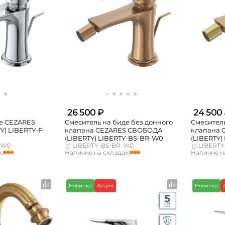
26 500 ₽
24 500
де CEZARES
Смеситель на биде без донного
Смеситель
) LIBERTY-F-
клапана CEZARES СВОБОДА
клапана 
(LIBERTY) LIBERTY-BS-BR-W0
(LIBERTY
-W0
LIBERTY-BS-BR-W0
LIBERT
:
Наличие на складах:
Наличие на
мало
Москва
достаточно
Москва
мало
СПБ
мало
СПБ
достаточно
Краснодар
мало
Краснодар
Новинка
Акция
Новинка
Нет в наличии
Новосибирск
Нет в наличии
Новосибирс
Нет в наличии
Екатеринбург
Нет в наличии
Екатеринбур
Нет в наличии
Самара
Нет в наличии
Самара