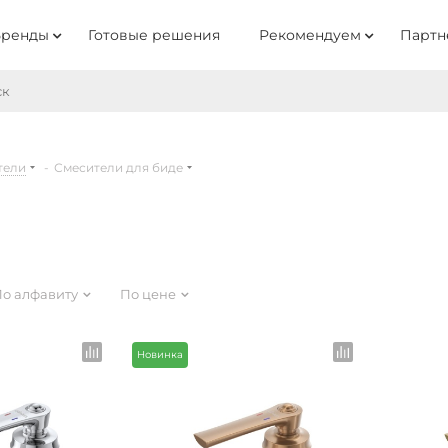
Бренды
Готовые решения
Рекомендуем
Партн
тели
-
Смесители для биде
о алфавиту
По цене
Новинка