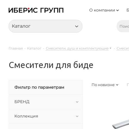
О компании
Каталог
Главная
-
Каталог
-
Смесители, душ и комплектующие
-
Смеси
Смесители для биде
По новизне
П
Фильтр по параметрам
БРЕНД
Коллекция