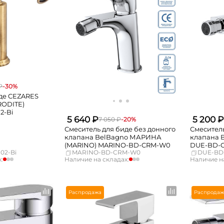
₽
-30%
иде CEZARES
ODITE)
2-Bi
5 640 ₽
5 200 ₽
7 050 ₽
-20%
Смеситель для биде без донного
Смеситель
клапана BelBagno МАРИНА
клапана 
(MARINO) MARINO-BD-CRM-W0
DUE-BD-
02-Bi
MARINO-BD-CRM-W0
DUE-BD
:
Наличие на складах:
Наличие на
мало
Москва
Нет в наличии
Москва
Нет в наличии
СПБ
мало
СПБ
Нет в наличии
Краснодар
Нет в наличии
Краснодар
Распродажа
Распродаж
Нет в наличии
Новосибирск
мало
Новосибирс
Нет в наличии
Екатеринбург
Нет в наличии
Екатеринбур
Нет в наличии
Самара
Нет в наличии
Самара