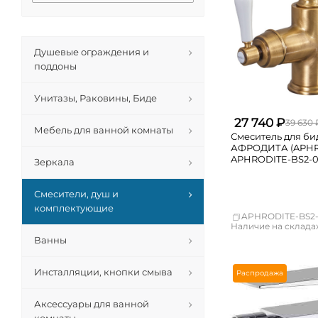
Душевые ограждения и
поддоны
Унитазы, Раковины, Биде
27 740 ₽
39 630 
Мебель для ванной комнаты
Смеситель для б
АФРОДИТА (APHR
APHRODITE-BS2-0
Зеркала
Смесители, душ и
комплектующие
APHRODITE-BS2-
Наличие на складах
Ванны
Москва
СПБ
Краснодар
Инсталляции, кнопки смыва
Распродажа
Новосибирск
Екатеринбург
Аксессуары для ванной
Самара