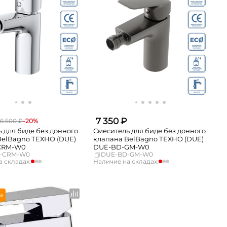
7 350 ₽
6 500 ₽
-20%
 для биде без донного
Смеситель для биде без донного
BelBagno ТЕХНО (DUE)
клапана BelBagno ТЕХНО (DUE)
CRM-W0
DUE-BD-GM-W0
-CRM-W0
DUE-BD-GM-W0
 складах:
Наличие на складах:
Нет в наличии
Москва
Нет в наличии
мало
СПБ
мало
Нет в наличии
Краснодар
мало
а
к
мало
Новосибирск
Нет в наличии
г
Нет в наличии
Екатеринбург
Нет в наличии
Нет в наличии
Самара
Нет в наличии