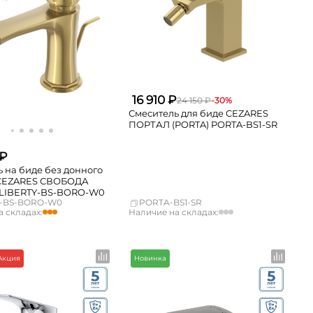
16 910 ₽
24 150 ₽
-30%
Смеситель для биде CEZARES
ПОРТАЛ (PORTA) PORTA-BS1-SR
 ₽
 на биде без донного
CEZARES СВОБОДА
) LIBERTY-BS-BORO-W0
Y-BS-BORO-W0
PORTA-BS1-SR
 складах:
Наличие на складах:
мало
Москва
Нет в наличии
мало
СПБ
Нет в наличии
мало
Краснодар
Нет в наличии
Акция
Новинка
к
Нет в наличии
Новосибирск
Нет в наличии
г
Нет в наличии
Екатеринбург
Нет в наличии
мало
Самара
Нет в наличии