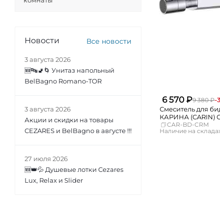
комнаты
Новости
Все новости
3 августа 2026
🆕🔤🚽🌀 Унитаз напольный
BelBagno Romano-TOR
6 570 ₽
9 380 ₽
-
3 августа 2026
Смеситель для би
КАРИНА (CARIN) 
Акции и скидки на товары
CAR-BD-CRM
CEZARES и BelBagno в августе !!!
Наличие на складах
Москва
СПБ
27 июля 2026
Краснодар
Новосибирск
🆕👑💦 Душевые лотки Cezares
Екатеринбург
Lux, Relax и Slider
Самара