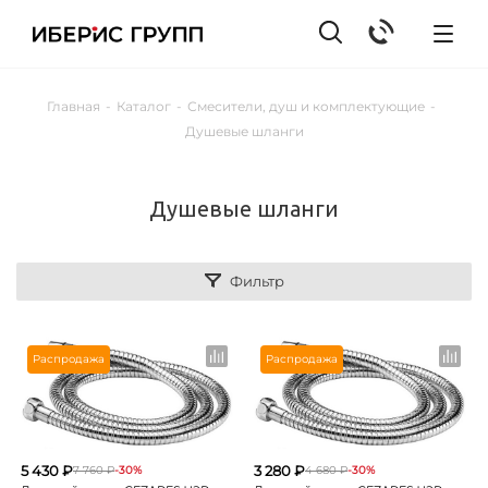
Главная
-
Каталог
-
Смесители, душ и комплектующие
-
Душевые шланги
Душевые шланги
Фильтр
Распродажа
Распродажа
5 430 ₽
3 280 ₽
7 760 ₽
-30%
4 680 ₽
-30%