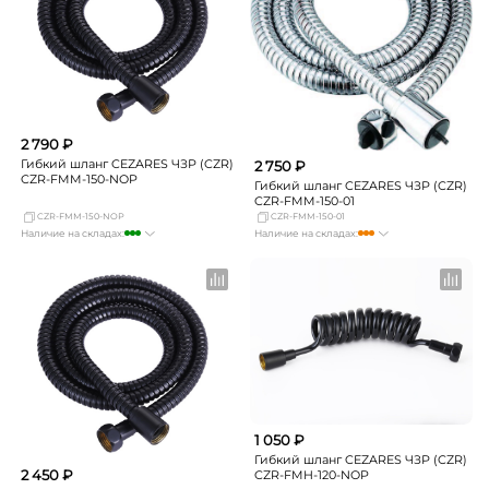
Самара
Нет в наличии
Самара
Нет в наличии
2 790 ₽
Гибкий шланг CEZARES ЧЗР (CZR)
2 750 ₽
CZR-FMM-150-NOP
Гибкий шланг CEZARES ЧЗР (CZR)
CZR-FMM-150-01
CZR-FMM-150-NOP
CZR-FMM-150-01
Наличие на складах:
Наличие на складах:
Москва
много
Москва
Нет в наличии
СПБ
мало
СПБ
Нет в наличии
Краснодар
мало
Краснодар
мало
Новосибирск
мало
Новосибирск
мало
Екатеринбург
мало
Екатеринбург
мало
Самара
Нет в наличии
Самара
Нет в наличии
1 050 ₽
Гибкий шланг CEZARES ЧЗР (CZR)
2 450 ₽
CZR-FMH-120-NOP