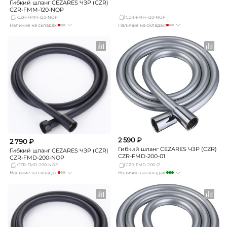
Гибкий шланг CEZARES ЧЗР (CZR)
CZR-FMM-120-NOP
CZR-FMM-120-NOP
CZR-FMH-120-NOP
Наличие на складах:
Наличие на складах:
Москва
Нет в наличии
Москва
мало
СПБ
Нет в наличии
СПБ
мало
Краснодар
Нет в наличии
Краснодар
мало
Новосибирск
мало
Новосибирск
Нет в наличии
Екатеринбург
мало
Екатеринбург
мало
Самара
мало
Самара
Нет в наличии
2 590 ₽
2 790 ₽
Гибкий шланг CEZARES ЧЗР (CZR)
Гибкий шланг CEZARES ЧЗР (CZR)
CZR-FMD-200-01
CZR-FMD-200-NOP
CZR-FMD-200-NOP
CZR-FMD-200-01
Наличие на складах:
Наличие на складах:
Москва
мало
Москва
много
СПБ
Нет в наличии
СПБ
Нет в наличии
Краснодар
Нет в наличии
Краснодар
Нет в наличии
Новосибирск
Нет в наличии
Новосибирск
Нет в наличии
Екатеринбург
мало
Екатеринбург
мало
Самара
Нет в наличии
Самара
Нет в наличии