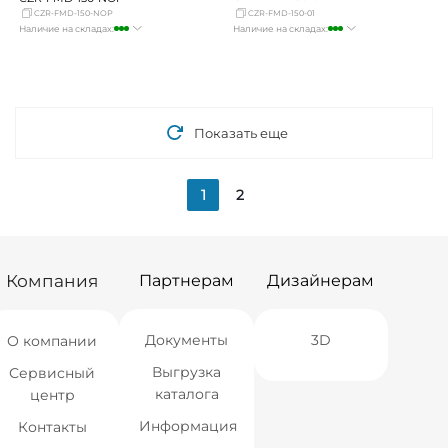
CZR-FMD-150-NOP
CZR-FMD-150-01
Наличие на складах:
Наличие на складах:
Москва
много
Москва
много
СПБ
мало
СПБ
мало
Краснодар
мало
Краснодар
мало
Новосибирск
Нет в наличии
Новосибирск
мало
Екатеринбург
мало
Екатеринбург
Нет в наличии
Самара
мало
Самара
мало
Показать еще
1
2
Компания
Партнерам
Дизайнерам
Документы
3D
О компании
Выгрузка
Сервисный
каталога
центр
Информация
Контакты