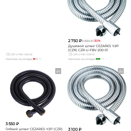
2 750 ₽
3 930 ₽
-30%
Душевой шланг CEZARES ЧЗР
(CZR) CZR-U-FBV-200-01
CZR-U-FBV-200-02
CZR-U-FBV-200-01
Наличие на складах:
Наличие на складах:
Москва
Нет в наличии
Москва
много
СПБ
мало
СПБ
мало
Краснодар
Нет в наличии
Краснодар
Нет в наличии
Новосибирск
Нет в наличии
Новосибирск
Нет в наличии
Екатеринбург
Нет в наличии
Екатеринбург
Нет в наличии
Самара
Нет в наличии
Самара
Нет в наличии
3 550 ₽
Гибкий шланг CEZARES ЧЗР (CZR)
3 100 ₽