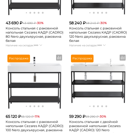
43 690 ₽
58 240 ₽
43 690 ₽
-30%
58 240 ₽
-30%
Консоль стальная с раковиной
Консоль стальная с раковиной
напольная Cezares КАДР (CADRO)
напольная Cezares КАДР (CADRO)
80 Nero двухъярусная, раковина
120 Nero двухъярусная, раковина
белая
белая
Наличие на складах:
Наличие на складах:
Москва
Нет в наличии
Москва
Нет в наличии
СПБ
Нет в наличии
СПБ
Нет в наличии
Распродажа
Распродажа
Краснодар
Нет в наличии
Краснодар
Нет в наличии
Новосибирск
Нет в наличии
Новосибирск
Нет в наличии
Екатеринбург
Нет в наличии
Екатеринбург
Нет в наличии
Самара
Нет в наличии
Самара
Нет в наличии
65 120 ₽
59 290 ₽
65 120 ₽
-11%
59 290 ₽
-30%
Консоль стальная с раковиной
Консоль стальная с двойной
напольная Cezares КАДР (CADRO)
раковиной напольная Cezares
100 Nero двухъярусная, раковина
КАДР (CADRO) 120 Nero