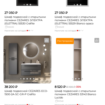
27 050 ₽
27 050 ₽
Шкаф подвесной с открытыми
Шкаф подвесной с открытыми
полками CEZARES ЭЛЕКТРА
полками CEZARES ЭЛЕКТРА
(ELETTRA) 55530 Grafite
(ELETTRA) 55529 Bianco opaco
55530
55529
Наличие на складах:
Наличие на складах:
Москва
мало
Москва
мало
СПБ
Нет в наличии
СПБ
Нет в наличии
Распродажа
Краснодар
Нет в наличии
Краснодар
Нет в наличии
Новосибирск
Нет в наличии
Новосибирск
Нет в наличии
Екатеринбург
Нет в наличии
Екатеринбург
Нет в наличии
Самара
Нет в наличии
Самара
Нет в наличии
38 200 ₽
8 520 ₽
13 100 ₽
-35%
Шкаф подвесной CEZARES ECO-
Шкаф подвесной с открытыми
1500-2A-SC-GR-P Grafito
полками CEZARES 53143 Bianco
Lucido
53143
Наличие на складах:
Наличие на складах: