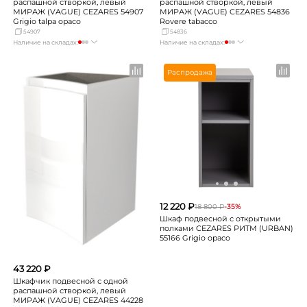
распашной створкой, левый
распашной створкой, левый
МИРАЖ (VAGUE) CEZARES 54907
МИРАЖ (VAGUE) CEZARES 54836
Grigio talpa opaco
Rovere tabacco
54907
54836
Наличие на складах:
Наличие на складах:
Москва
мало
Москва
мало
СПБ
Нет в наличии
СПБ
Нет в наличии
Распродажа
Краснодар
Нет в наличии
Краснодар
Нет в наличии
Новосибирск
Нет в наличии
Новосибирск
Нет в наличии
Екатеринбург
Нет в наличии
Екатеринбург
Нет в наличии
Самара
Нет в наличии
Самара
Нет в наличии
12 220 ₽
18 800 ₽
-35%
Шкаф подвесной с открытыми
полками CEZARES РИТМ (URBAN)
55166 Grigio opaco
43 220 ₽
Шкафчик подвесной с одной
распашной створкой, левый
МИРАЖ (VAGUE) CEZARES 44228