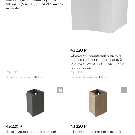
МИРАЖ (VAGUE) CEZARES 44223
Antacite
43 220 ₽
Шкафчик подвесной с одной
распашной створкой, правый
МИРАЖ (VAGUE) CEZARES 44222
Bianco lucido
44223
44222
Наличие на складах:
Наличие на складах:
Москва
мало
Москва
мало
СПБ
Нет в наличии
СПБ
Нет в наличии
Краснодар
Нет в наличии
Краснодар
Нет в наличии
Новосибирск
Нет в наличии
Новосибирск
Нет в наличии
Екатеринбург
Нет в наличии
Екатеринбург
Нет в наличии
Самара
Нет в наличии
Самара
Нет в наличии
43 220 ₽
43 220 ₽
Шкафчик подвесной с одной
Шкафчик подвесной с одной