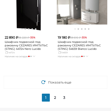
Самара
Нет в наличии
Самара
Нет в наличии
22 890 ₽
19 180 ₽
35 220 ₽
-35%
29 510 ₽
-35%
Шкафчик подвесной под
Шкафчик подвесной под
раковину CEZARES ИМПУЛЬС
раковину CEZARES ИМПУЛЬС
(STING) 44724 Nero Lucido
(STING) 54659 Bianco Lucido
44724
54659
Наличие на складах:
Наличие на складах:
Москва
мало
Москва
мало
СПБ
Нет в наличии
СПБ
Нет в наличии
Краснодар
Нет в наличии
Краснодар
Нет в наличии
Новосибирск
Нет в наличии
Новосибирск
Нет в наличии
Екатеринбург
Нет в наличии
Екатеринбург
Нет в наличии
Самара
Нет в наличии
Самара
Нет в наличии
Показать еще
1
2
3