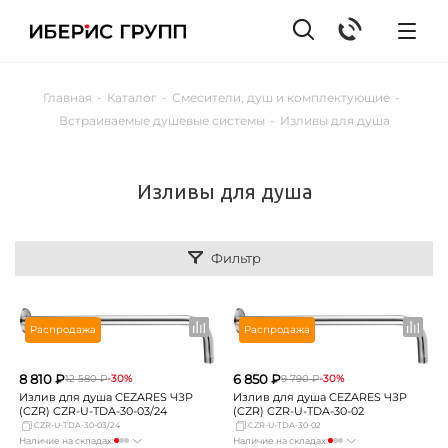
Главная
-
Каталог
-
Смесители, душ и комплектующие
-
Встраиваемые душевые системы
-
Изливы для душа
Изливы для душа
Фильтр
Распродажа
Распродажа
8 810 ₽
6 850 ₽
12 580 ₽
-30%
9 790 ₽
-30%
Излив для душа CEZARES ЧЗР
Излив для душа CEZARES ЧЗР
(CZR) CZR-U-TDA-30-03/24
(CZR) CZR-U-TDA-30-02
CZR-U-TDA-30-03/24
CZR-U-TDA-30-02
Наличие на складах:
Наличие на складах: