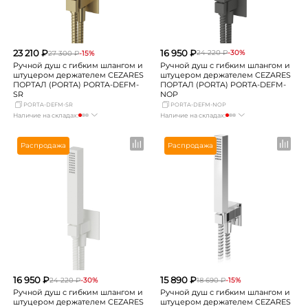
16 950 ₽
23 210 ₽
24 220 ₽
-30%
27 300 ₽
-15%
Ручной душ с гибким шлангом и
Ручной душ с гибким шлангом и
штуцером держателем CEZARES
штуцером держателем CEZARES
ПОРТАЛ (PORTA) PORTA-DEFM-
ПОРТАЛ (PORTA) PORTA-DEFM-
NOP
SR
PORTA-DEFM-SR
PORTA-DEFM-NOP
Наличие на складах:
Наличие на складах:
Москва
мало
Москва
мало
СПБ
Нет в наличии
СПБ
Нет в наличии
Распродажа
Распродажа
Краснодар
Нет в наличии
Краснодар
Нет в наличии
Новосибирск
Нет в наличии
Новосибирск
Нет в наличии
Екатеринбург
Нет в наличии
Екатеринбург
Нет в наличии
Самара
Нет в наличии
Самара
Нет в наличии
16 950 ₽
15 890 ₽
24 220 ₽
-30%
18 690 ₽
-15%
Ручной душ с гибким шлангом и
Ручной душ с гибким шлангом и
штуцером держателем CEZARES
штуцером держателем CEZARES