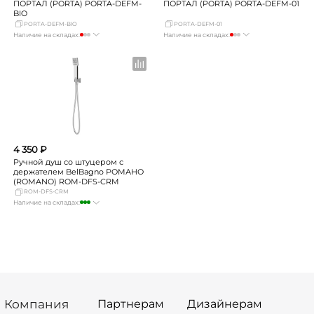
ПОРТАЛ (PORTA) PORTA-DEFM-
ПОРТАЛ (PORTA) PORTA-DEFM-01
BIO
PORTA-DEFM-BIO
PORTA-DEFM-01
Наличие на складах:
Наличие на складах:
Москва
мало
Москва
мало
СПБ
Нет в наличии
СПБ
Нет в наличии
Краснодар
Нет в наличии
Краснодар
Нет в наличии
Новосибирск
Нет в наличии
Новосибирск
Нет в наличии
Екатеринбург
мало
Екатеринбург
Нет в наличии
Самара
Нет в наличии
Самара
Нет в наличии
4 350 ₽
Ручной душ со штуцером с
держателем BelBagno РОМАНО
(ROMANO) ROM-DFS-CRM
ROM-DFS-CRM
Наличие на складах:
Москва
много
СПБ
мало
Краснодар
Нет в наличии
Новосибирск
Нет в наличии
Екатеринбург
Нет в наличии
Самара
мало
Компания
Партнерам
Дизайнерам