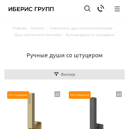
Главная
-
Каталог
-
Смесители, душ и комплектующие
-
Душ настенного монтажа
-
Ручные души со штуцером
Ручные души со штуцером
Фильтр
Распродажа
Распродажа