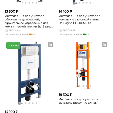
13 600 ₽
14 100 ₽
Инсталляция для унитазов,
Инсталляция для унитазов в
сборная из двух частей,
комплекте с кнопкой смыва
фронтальное управление для
BelBagno BB-101-M-BR
механической кнопки BelBagno
BB-109-M-C
BB-109-M-C
BB-101-M-BR
Наличие на складах:
Наличие на складах:
Москва
Нет в наличии
Москва
много
СПБ
мало
СПБ
мало
Новинка
Краснодар
мало
Краснодар
достаточно
Новосибирск
Нет в наличии
Новосибирск
мало
Екатеринбург
Нет в наличии
Екатеринбург
мало
Самара
мало
Самара
мало
19 300 ₽
Инсталляция для унитазов
BelBagno BB004-40 EXPERT
14 100 ₽