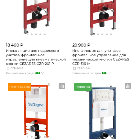
18 400 ₽
20 900 ₽
Инсталляция для подвесного
Инсталляция для унитазов,
унитаза, фронтальное
фронтальное управление для
управление для пневматической
механической кнопки CEZARES
кнопки CEZARES CZR-201-P
CZR-316-M
CZR-201-P
CZR-316-M
Наличие на складах:
Наличие на складах:
Москва
много
Москва
много
СПБ
мало
СПБ
мало
Распродажа
Новинка
Краснодар
много
Краснодар
много
Новосибирск
достаточно
Новосибирск
мало
Екатеринбург
много
Екатеринбург
мало
Самара
мало
Самара
мало