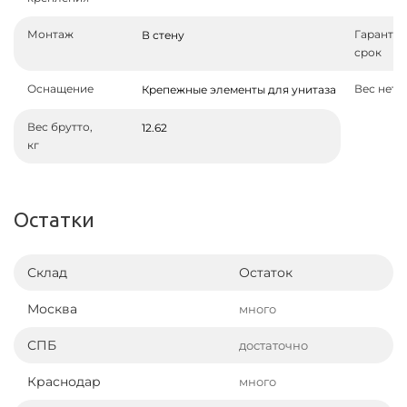
Монтаж
Гаранти
В стену
срок
Оснащение
Вес нетто
Крепежные элементы для унитаза
Вес брутто,
12.62
кг
Остатки
Склад
Остаток
Москва
много
СПБ
достаточно
Краснодар
много