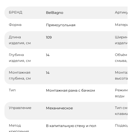
БРЕНД
Артикул
BelBagno
Форма
Материа
Прямоугольная
Длина
Ширина
109
изделия, см
изделия,
Глубина
Объём
14
изделия, см
смыва, л
Монтажная
Монтажн
14
глубина, см
высота, 
Тип
Режим с
Монтажная рама с бачком
воды
Управление
Тип смы
Механическое
клавиши
Метод
Подвод 
В капитальную стену и пол
крепления