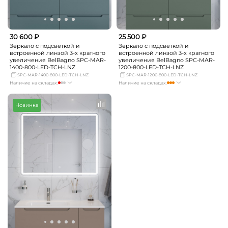
30 600 ₽
25 500 ₽
Зеркало с подсветкой и
Зеркало с подсветкой и
встроенной линзой 3-х кратного
встроенной линзой 3-х кратного
увеличения BelBagno SPC-MAR-
увеличения BelBagno SPC-MAR-
1400-800-LED-TCH-LNZ
1200-800-LED-TCH-LNZ
SPC-MAR-1400-800-LED-TCH-LNZ
SPC-MAR-1200-800-LED-TCH-LNZ
Наличие на складах:
Наличие на складах:
Москва
мало
Москва
достаточно
СПБ
Нет в наличии
СПБ
Нет в наличии
Новинка
Краснодар
Нет в наличии
Краснодар
мало
Новосибирск
Нет в наличии
Новосибирск
Нет в наличии
Екатеринбург
мало
Екатеринбург
мало
Самара
Нет в наличии
Самара
Нет в наличии