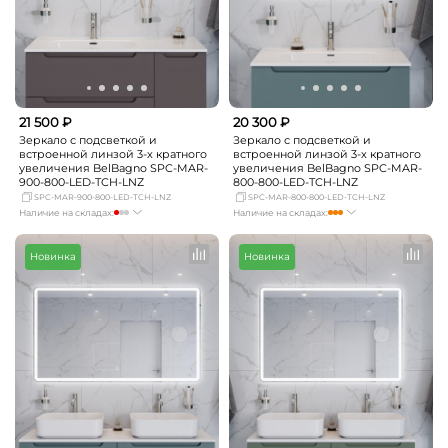
21 500 ₽
20 300 ₽
Зеркало с подсветкой и
Зеркало с подсветкой и
встроенной линзой 3-х кратного
встроенной линзой 3-х кратного
увеличения BelBagno SPC-MAR-
увеличения BelBagno SPC-MAR-
900-800-LED-TCH-LNZ
800-800-LED-TCH-LNZ
SPC-MAR-900-800-LED-TCH-LNZ
SPC-MAR-800-800-LED-TCH-LNZ
Наличие на складах:
Наличие на складах:
Москва
мало
Москва
достаточно
СПБ
Нет в наличии
СПБ
Нет в наличии
Новинка
Новинка
Краснодар
Нет в наличии
Краснодар
мало
Новосибирск
Нет в наличии
Новосибирск
Нет в наличии
Екатеринбург
Нет в наличии
Екатеринбург
мало
Самара
Нет в наличии
Самара
Нет в наличии