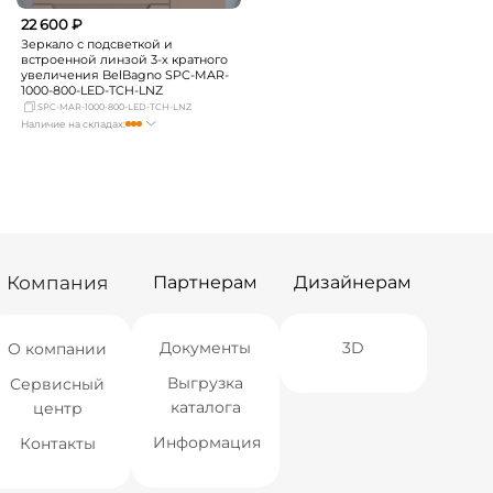
22 600 ₽
Зеркало с подсветкой и
встроенной линзой 3-х кратного
увеличения BelBagno SPC-MAR-
1000-800-LED-TCH-LNZ
SPC-MAR-1000-800-LED-TCH-LNZ
Наличие на складах:
Москва
достаточно
СПБ
Нет в наличии
Краснодар
мало
Новосибирск
Нет в наличии
Екатеринбург
мало
Самара
Нет в наличии
Компания
Партнерам
Дизайнерам
Документы
3D
О компании
Выгрузка
Сервисный
каталога
центр
Информация
Контакты