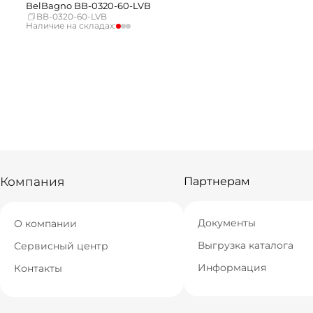
BelBagno BB-0320-60-LVB
BB-0320-60-LVB
Наличие на складах:
Москва
Нет в наличии
СПБ
Нет в наличии
Краснодар
Нет в наличии
Новосибирск
мало
Екатеринбург
Нет в наличии
Самара
Нет в наличии
Компания
Партнерам
Документы
О компании
Выгрузка каталога
Сервисный центр
Информация
Контакты