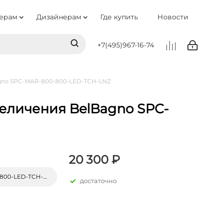
ерам
Дизайнерам
Где купить
Новости
+7(495)967-16-74
Bagno SPC-MAR-800-800-LED-TCH-LNZ
величения BelBagno SPC-
20 300 ₽
00-LED-TCH-LNZ
достаточно