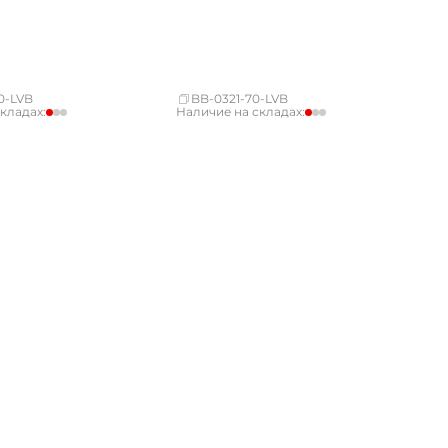
0-LVB
BB-0321-70-LVB
кладах:
Наличие на складах:
Нет в наличии
Москва
мало
Нет в наличии
СПБ
мало
Нет в наличии
Краснодар
Нет в наличии
мало
Новосибирск
мало
Нет в наличии
Екатеринбург
Нет в наличии
Нет в наличии
Самара
Нет в наличии