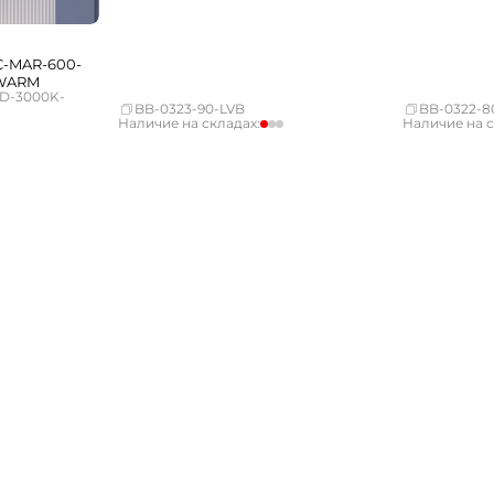
C-MAR-600-
-WARM
D-3000K-
BB-0323-90-LVB
BB-0322-8
Наличие на складах:
Наличие на с
мало
Москва
Нет в наличии
Москва
Нет в наличии
СПБ
Нет в наличии
СПБ
Нет в наличии
Краснодар
Нет в наличии
Краснодар
Нет в наличии
Новосибирск
мало
Новосибирск
Нет в наличии
Екатеринбург
Нет в наличии
Екатеринбург
Нет в наличии
Самара
Нет в наличии
Самара