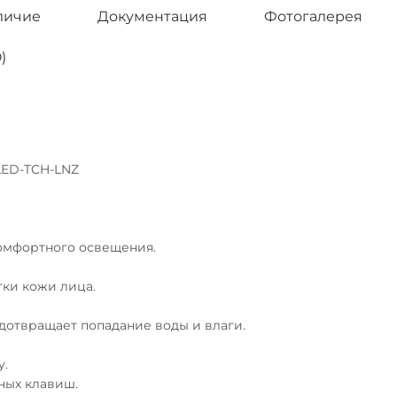
личие
Документация
Фотогалерея
)
LED-TCH-LNZ
комфортного освещения.
тки кожи лица.
едотвращает попадание воды и влаги.
у.
ных клавиш.