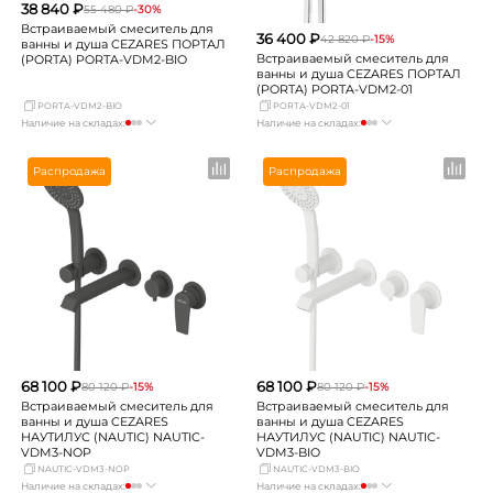
38 840 ₽
55 480 ₽
-30%
Встраиваемый смеситель для
36 400 ₽
42 820 ₽
-15%
ванны и душа CEZARES ПОРТАЛ
Встраиваемый смеситель для
(PORTA) PORTA-VDM2-BIO
ванны и душа CEZARES ПОРТАЛ
(PORTA) PORTA-VDM2-01
PORTA-VDM2-BIO
PORTA-VDM2-01
Наличие на складах:
Наличие на складах:
Москва
мало
Москва
мало
СПБ
Нет в наличии
СПБ
Нет в наличии
Распродажа
Распродажа
Краснодар
Нет в наличии
Краснодар
Нет в наличии
Новосибирск
Нет в наличии
Новосибирск
Нет в наличии
Екатеринбург
Нет в наличии
Екатеринбург
Нет в наличии
Самара
Нет в наличии
Самара
Нет в наличии
68 100 ₽
68 100 ₽
80 120 ₽
-15%
80 120 ₽
-15%
Встраиваемый смеситель для
Встраиваемый смеситель для
ванны и душа CEZARES
ванны и душа CEZARES
НАУТИЛУС (NAUTIC) NAUTIC-
НАУТИЛУС (NAUTIC) NAUTIC-
VDM3-NOP
VDM3-BIO
NAUTIC-VDM3-NOP
NAUTIC-VDM3-BIO
Наличие на складах:
Наличие на складах: