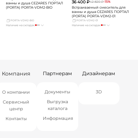
36 400 ₽
42 820 ₽
-15%
ванны и душа CEZARES ПОРТАЛ
Встраиваемый смеситель для
(PORTA) PORTA-VDM2-BIO
ванны и душа CEZARES ПОРТАЛ
(PORTA) PORTA-VDM2-01
PORTA-VDM2-BIO
PORTA-VDM2-01
Наличие на складах:
Наличие на складах:
Москва
мало
Москва
мало
СПБ
Нет в наличии
СПБ
Нет в наличии
Краснодар
Нет в наличии
Краснодар
Нет в наличии
Новосибирск
Нет в наличии
Новосибирск
Нет в наличии
Екатеринбург
Нет в наличии
Екатеринбург
Нет в наличии
Самара
Нет в наличии
Самара
Нет в наличии
Компания
Партнерам
Дизайнерам
Документы
3D
О компании
Выгрузка
Сервисный
каталога
центр
Информация
Контакты