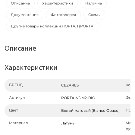
Описание
Характеристики
Наличие
Документация
Фотогалерея
Схемы
Другие товары коллекции ПОРТАЛ (PORTA)
Описание
Характеристики
БРЕНД
Колл
CEZARES
Артикул
Фор
PORTA-VDM2-BIO
Цвет
Пове
Белый матовый (Bianco Opaco)
Материал
Мат
Латунь
руче