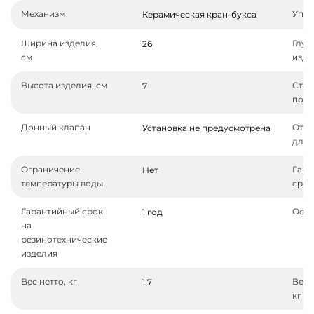
Механизм
Упра
Керамическая кран-букса
Ширина изделия,
Глуб
26
см
изде
Высота изделия, см
Стан
7
подв
Донный клапан
Отве
Установка не предусмотрена
для 
Ограничение
Гара
Нет
температуры воды
срок
Гарантийный срок
Осн
1 год
на
резинотехнические
изделия
Вес нетто, кг
Вес 
1.7
кг