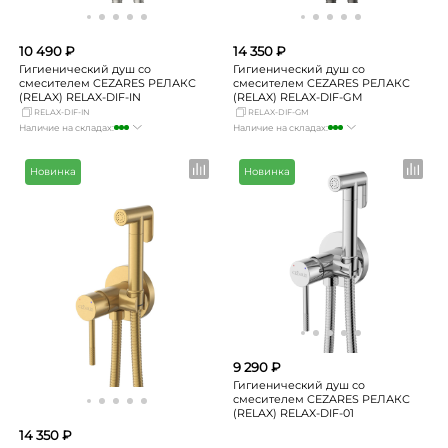
10 490 ₽
14 350 ₽
Гигиенический душ со
Гигиенический душ со
смесителем CEZARES РЕЛАКС
смесителем CEZARES РЕЛАКС
(RELAX) RELAX-DIF-IN
(RELAX) RELAX-DIF-GM
RELAX-DIF-IN
RELAX-DIF-GM
Наличие на складах:
Наличие на складах:
Москва
Нет в наличии
Москва
много
СПБ
мало
СПБ
мало
Новинка
Новинка
Краснодар
достаточно
Краснодар
мало
Новосибирск
достаточно
Новосибирск
достаточно
Екатеринбург
мало
Екатеринбург
достаточно
Самара
достаточно
Самара
достаточно
9 290 ₽
Гигиенический душ со
смесителем CEZARES РЕЛАКС
(RELAX) RELAX-DIF-01
14 350 ₽