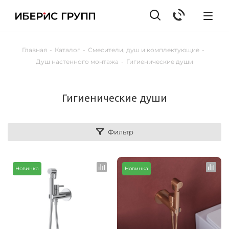
Главная
-
Каталог
-
Смесители, душ и комплектующие
-
Душ настенного монтажа
-
Гигиенические души
Гигиенические души
Фильтр
Новинка
Новинка