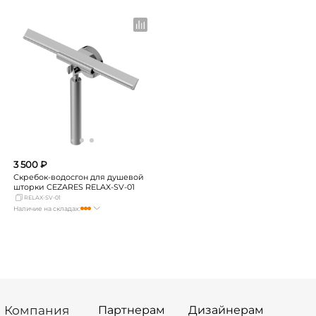
Москва
Нет в наличии
Москва
много
СПБ
Нет в наличии
СПБ
мало
Краснодар
мало
Краснодар
мало
Новосибирск
мало
Новосибирск
мало
Екатеринбург
мало
Екатеринбург
мало
Самара
мало
Самара
мало
3 500 ₽
Скребок-водосгон для душевой
шторки CEZARES RELAX-SV-01
RELAX-SV-01
Наличие на складах:
Москва
Нет в наличии
СПБ
мало
Краснодар
мало
Новосибирск
мало
Екатеринбург
мало
Самара
мало
Компания
Партнерам
Дизайнерам