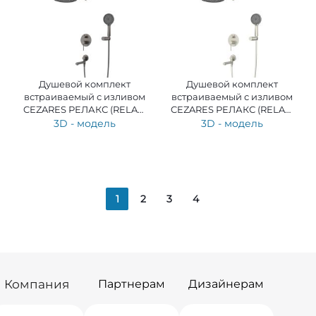
Душевой комплект
Душевой комплект
встраиваемый с изливом
встраиваемый с изливом
CEZARES РЕЛАКС (RELAX)
CEZARES РЕЛАКС (RELAX)
RELAX-VDSET-GM
RELAX-VDSET-IN
3D - модель
3D - модель
1
2
3
4
Компания
Партнерам
Дизайнерам