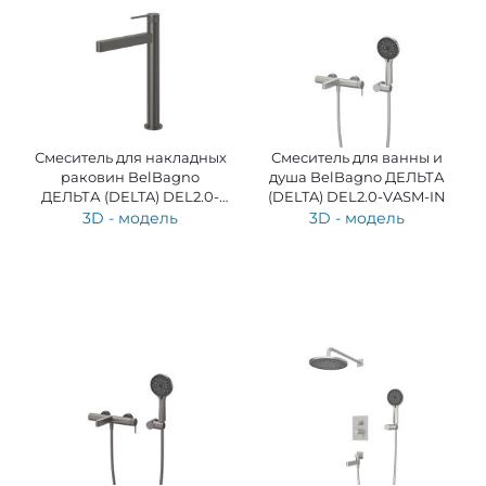
Смеситель для накладных
Смеситель для ванны и
раковин BelBagno
душа BelBagno ДЕЛЬТА
ДЕЛЬТА (DELTA) DEL2.0-
(DELTA) DEL2.0-VASM-IN
LMC-GM-W0
3D - модель
3D - модель