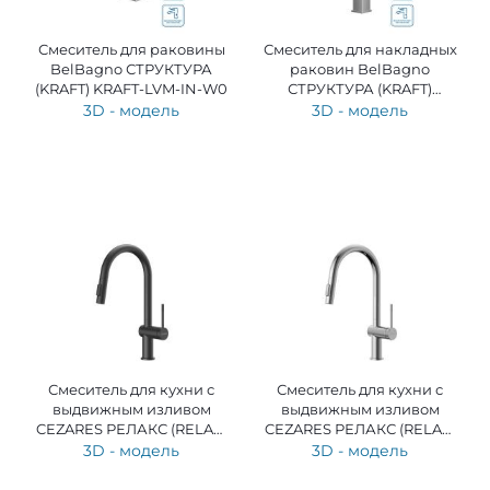
Смеситель для раковины
Смеситель для накладных
BelBagno СТРУКТУРА
раковин BelBagno
(KRAFT) KRAFT-LVM-IN-W0
СТРУКТУРА (KRAFT)
KRAFT-LMC-IN-W0
3D - модель
3D - модель
Смеситель для кухни с
Смеситель для кухни с
выдвижным изливом
выдвижным изливом
CEZARES РЕЛАКС (RELAX)
CEZARES РЕЛАКС (RELAX)
RELAX-KIT-NOP
RELAX-KIT-01
3D - модель
3D - модель