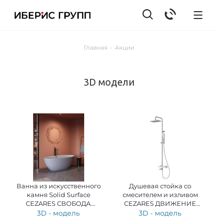
Главная
-
Акции
3D модели
Ванна из искусственного
Душевая стойка со
камня Solid Surface
смесителем и изливом
CEZARES СВОБОДА
CEZARES ДВИЖЕНИЕ
(LIBERTA) CZR-LIBERTA-
(SLIDER) SLIDER-CVD-01
3D - модель
3D - модель