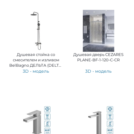
Душевая стойка со
Душевая дверь CEZARES
смесителем и изливом
PLANE-BF-1-120-C-CR
BelBagno ДЕЛЬТА (DELTA)
DEL2.0-VSCM-GM
3D - модель
3D - модель