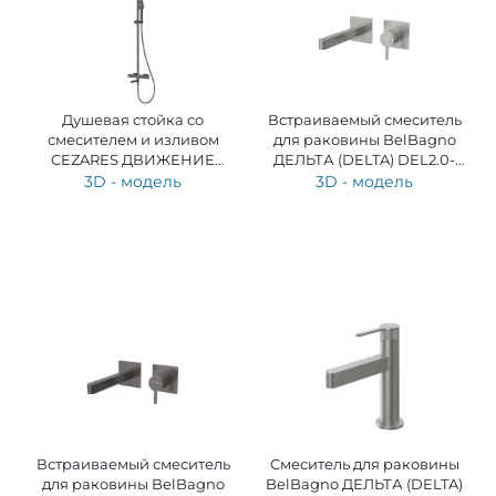
Душевая стойка со
Встраиваемый смеситель
смесителем и изливом
для раковины BelBagno
CEZARES ДВИЖЕНИЕ
ДЕЛЬТА (DELTA) DEL2.0-
(SLIDER) SLIDER-CVD-NOP
BLVM-IN-W0
3D - модель
3D - модель
Встраиваемый смеситель
Смеситель для раковины
для раковины BelBagno
BelBagno ДЕЛЬТА (DELTA)