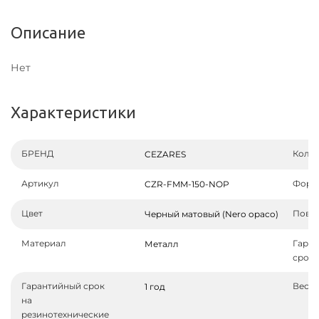
Описание
Нет
Характеристики
БРЕНД
Колл
CEZARES
Артикул
Форм
CZR-FMM-150-NOP
Цвет
Пове
Черный матовый (Nero opaco)
Материал
Гара
Металл
срок
Гарантийный срок
Вес не
1 год
на
резинотехнические