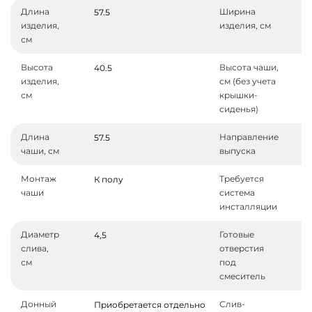
Длина
Ширина
57.5
изделия,
изделия, см
см
Высота
Высота чаши,
40.5
изделия,
см (без учета
см
крышки-
сиденья)
Длина
Направление
57.5
чаши, см
выпуска
Монтаж
Требуется
К полу
чаши
система
инсталляции
Диаметр
Готовые
4,5
слива,
отверстия
см
под
смеситель
Донный
Слив-
Приобретается отдельно