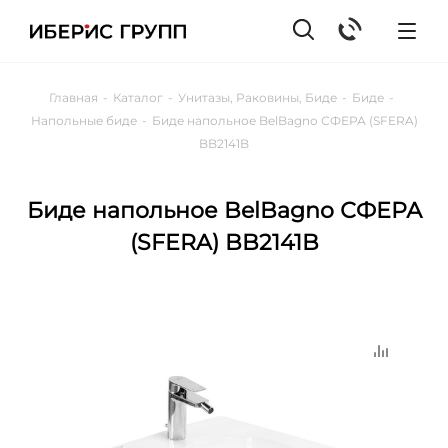
Главная
-
Каталог
-
Унитазы, Раковины, Биде
-
Биде
-
Напольные биде
-
Биде напольное BelBagno СФЕРА (SFERA)
BB2141B
Биде напольное BelBagno СФЕРА
(SFERA) BB2141B