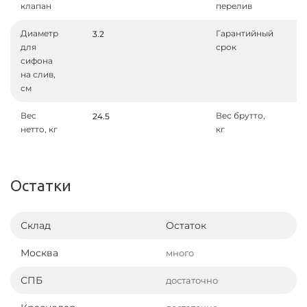
клапан
перелив
Диаметр
Гарантийный
3.2
для
срок
сифона
на слив,
см
Вес
Вес брутто,
24.5
нетто, кг
кг
Остатки
Склад
Остаток
Москва
много
СПБ
достаточно