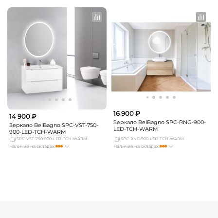
Москва
мало
Москва
мало
СПБ
Нет в наличии
СПБ
Нет в наличии
Краснодар
мало
Краснодар
Нет в наличии
Новосибирск
Нет в наличии
Новосибирск
Нет в наличии
Екатеринбург
Нет в наличии
Екатеринбург
Нет в наличии
Самара
Нет в наличии
Самара
Нет в наличии
16 900 ₽
14 900 ₽
Зеркало BelBagno SPC-RNG-900-
Зеркало BelBagno SPC-VST-750-
LED-TCH-WARM
900-LED-TCH-WARM
SPC-VST-750-900-LED-TCH-WARM
SPC-RNG-900-LED-TCH-WARM
Наличие на складах:
Наличие на складах:
Москва
мало
Москва
достаточно
СПБ
мало
СПБ
мало
Краснодар
мало
Краснодар
мало
Новосибирск
мало
Новосибирск
мало
Екатеринбург
мало
Екатеринбург
мало
Самара
мало
Самара
мало