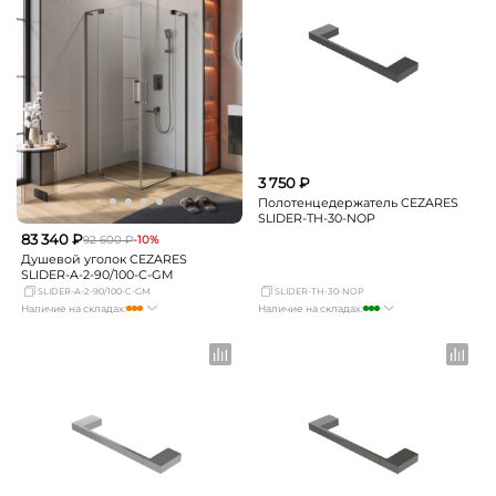
3 750 ₽
Полотенцедержатель CEZARES
SLIDER-TH-30-NOP
83 340 ₽
92 600 ₽
-10%
Душевой уголок CEZARES
SLIDER-A-2-90/100-C-GM
SLIDER-A-2-90/100-C-GM
SLIDER-TH-30-NOP
Наличие на складах:
Наличие на складах:
Москва
достаточно
Москва
много
СПБ
Нет в наличии
СПБ
мало
Краснодар
Нет в наличии
Краснодар
мало
Новосибирск
Нет в наличии
Новосибирск
Нет в наличии
Екатеринбург
Нет в наличии
Екатеринбург
Нет в наличии
Самара
Нет в наличии
Самара
Нет в наличии