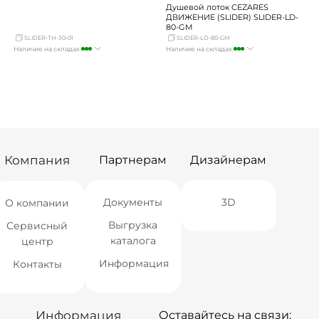
Душевой лоток CEZARES
ДВИЖЕНИЕ (SLIDER) SLIDER-LD-
80-GM
SLIDER-TH-30-01
SLIDER-LD-80-GM
Наличие на складах:
Наличие на складах:
Москва
много
Москва
достаточно
СПБ
мало
СПБ
мало
Краснодар
мало
Краснодар
достаточно
Новосибирск
Нет в наличии
Новосибирск
Нет в наличии
Екатеринбург
Нет в наличии
Екатеринбург
Нет в наличии
Самара
Нет в наличии
Самара
Нет в наличии
Компания
Партнерам
Дизайнерам
Документы
3D
О компании
Выгрузка
Сервисный
каталога
центр
Информация
Контакты
Информация
Оставайтесь на связи: