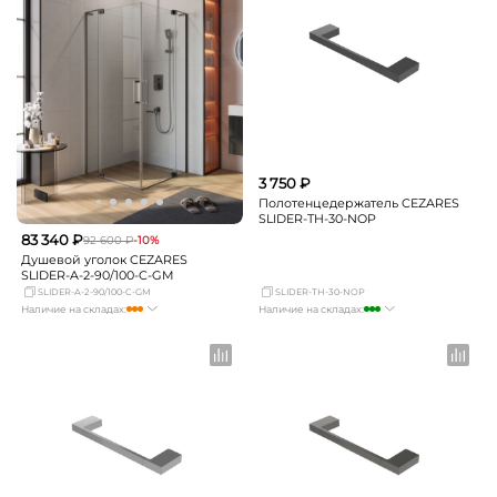
3 750 ₽
Полотенцедержатель CEZARES
SLIDER-TH-30-NOP
83 340 ₽
92 600 ₽
-10%
Душевой уголок CEZARES
SLIDER-A-2-90/100-C-GM
SLIDER-A-2-90/100-C-GM
SLIDER-TH-30-NOP
Наличие на складах:
Наличие на складах:
Москва
достаточно
Москва
много
СПБ
Нет в наличии
СПБ
мало
Краснодар
Нет в наличии
Краснодар
мало
Новосибирск
Нет в наличии
Новосибирск
Нет в наличии
Екатеринбург
Нет в наличии
Екатеринбург
Нет в наличии
Самара
Нет в наличии
Самара
Нет в наличии