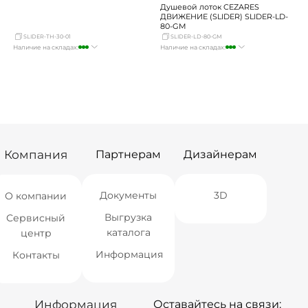
Душевой лоток CEZARES
ДВИЖЕНИЕ (SLIDER) SLIDER-LD-
80-GM
SLIDER-TH-30-01
SLIDER-LD-80-GM
Наличие на складах:
Наличие на складах:
Москва
много
Москва
достаточно
СПБ
мало
СПБ
мало
Краснодар
мало
Краснодар
достаточно
Новосибирск
Нет в наличии
Новосибирск
Нет в наличии
Екатеринбург
Нет в наличии
Екатеринбург
Нет в наличии
Самара
Нет в наличии
Самара
Нет в наличии
Компания
Партнерам
Дизайнерам
Документы
3D
О компании
Выгрузка
Сервисный
каталога
центр
Информация
Контакты
Информация
Оставайтесь на связи: