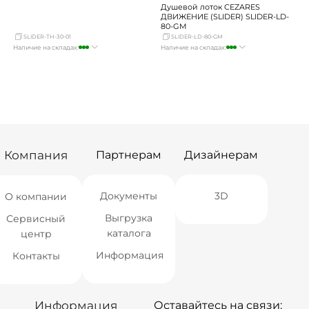
Душевой лоток CEZARES
ДВИЖЕНИЕ (SLIDER) SLIDER-LD-
80-GM
SLIDER-TH-30-01
SLIDER-LD-80-GM
Наличие на складах:
Наличие на складах:
Москва
много
Москва
достаточно
СПБ
мало
СПБ
мало
Краснодар
мало
Краснодар
достаточно
Новосибирск
Нет в наличии
Новосибирск
Нет в наличии
Екатеринбург
Нет в наличии
Екатеринбург
Нет в наличии
Самара
Нет в наличии
Самара
Нет в наличии
Компания
Партнерам
Дизайнерам
Документы
3D
О компании
Выгрузка
Сервисный
каталога
центр
Информация
Контакты
Информация
Оставайтесь на связи: