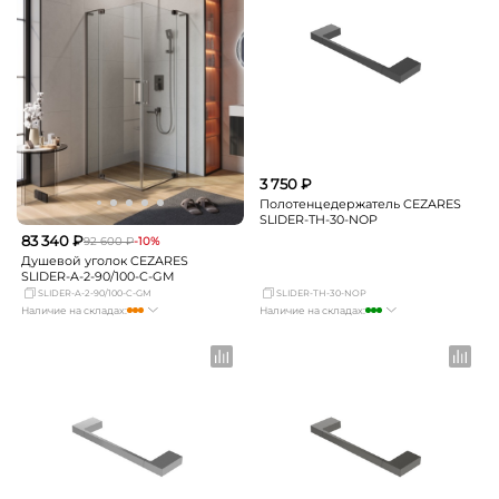
3 750 ₽
Полотенцедержатель CEZARES
SLIDER-TH-30-NOP
83 340 ₽
92 600 ₽
-10%
Душевой уголок CEZARES
SLIDER-A-2-90/100-C-GM
SLIDER-A-2-90/100-C-GM
SLIDER-TH-30-NOP
Наличие на складах:
Наличие на складах:
Москва
достаточно
Москва
много
СПБ
Нет в наличии
СПБ
мало
Краснодар
Нет в наличии
Краснодар
мало
Новосибирск
Нет в наличии
Новосибирск
Нет в наличии
Екатеринбург
Нет в наличии
Екатеринбург
Нет в наличии
Самара
Нет в наличии
Самара
Нет в наличии