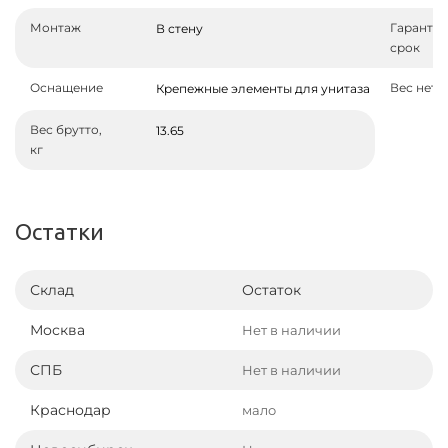
Монтаж
Гаранти
В стену
срок
Оснащение
Вес нетто
Крепежные элементы для унитаза
Вес брутто,
13.65
кг
Остатки
Склад
Остаток
Москва
Нет в наличии
СПБ
Нет в наличии
Краснодар
мало