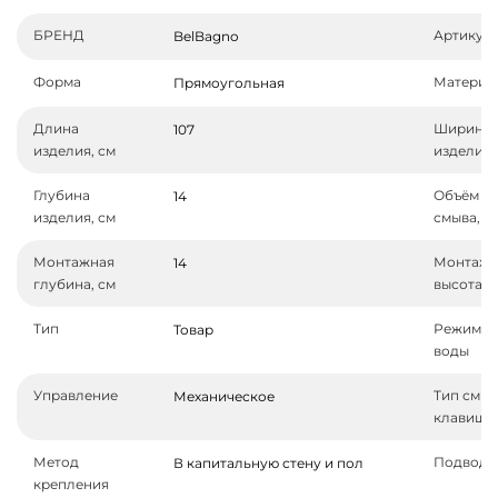
БРЕНД
Артикул
BelBagno
Форма
Материа
Прямоугольная
Длина
Ширина
107
изделия, см
изделия,
Глубина
Объём
14
изделия, см
смыва, л
Монтажная
Монтажн
14
глубина, см
высота, 
Тип
Режим с
Товар
воды
Управление
Тип смы
Механическое
клавиши
Метод
Подвод 
В капитальную стену и пол
крепления