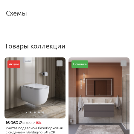
Схемы
<
>
Товары коллекции
Акция
Новинка
16 060 ₽
18 890 ₽
-15%
Унитаз подвесной безободковый
с сиденьем BelBagno БЛЕСК