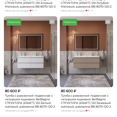
СТРУКТУРА (KRAFT) 120 Еловый
СТРУКТУРА (KRAFT) 120 Голубой
Матовый, раковина BB-8070-120-2
Матовый, раковина BB-8070-120-2
Наличие на складах:
Наличие на складах:
Москва
мало
Москва
мало
СПБ
Нет в наличии
СПБ
Нет в наличии
Новинка
Новинка
Краснодар
Нет в наличии
Краснодар
Нет в наличии
Новосибирск
Нет в наличии
Новосибирск
Нет в наличии
Екатеринбург
Нет в наличии
Екатеринбург
Нет в наличии
Самара
Нет в наличии
Самара
Нет в наличии
80 600 ₽
80 600 ₽
Тумба с раковиной подвесная с
Тумба с раковиной подвесная с
четырьмя ящиками BelBagno
четырьмя ящиками BelBagno
СТРУКТУРА (KRAFT) 120 Белый
СТРУКТУРА (KRAFT) 120 Бежевый
матовый, раковина BB-8070-120-2
матовый, раковина BB-8070-120-2
Наличие на складах:
Наличие на складах:
Москва
Нет в наличии
Москва
мало