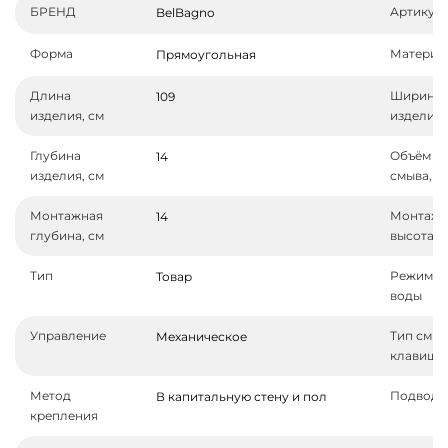
БРЕНД
Артикул
BelBagno
Форма
Материа
Прямоугольная
Длина
Ширина
109
изделия, см
изделия,
Глубина
Объём
14
изделия, см
смыва, л
Монтажная
Монтажн
14
глубина, см
высота, 
Тип
Режим с
Товар
воды
Управление
Тип смы
Механическое
клавиши
Метод
Подвод 
В капитальную стену и пол
крепления