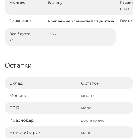
Монтаж
Гаранти
В стену
срок
Оснащение
Вес нетто
Крепежные элементы для унитаза
Вес брутто,
13.22
кг
Остатки
Склад
Остаток
Москва
много
СПБ
мало
Краснодар
достаточно
Новосибирск
мало