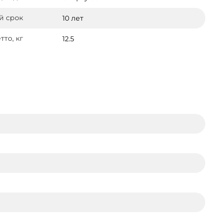
й срок
10 лет
тто, кг
12.5