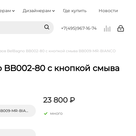
ерам
Дизайнерам
Где купить
Новости
+7(495)967-16-74
тазов BelBagno BB002-80 с кнопкой смыва BB009-MR-BIANCO
o BB002-80 с кнопкой смыва
23 800 ₽
009-MR-BIANCO
много