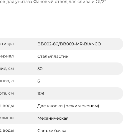
 для унитаза Фановый отвод для слива и G1/2”
ртикул
BB002-80/BB009-MR-BIANCO
териал
Сталь/пластик
ия, см
50
ыва, л
6
та, см
109
а воды
Две кнопки (режим эконом)
лавиши
Механическая
д воды
Сверху бачка