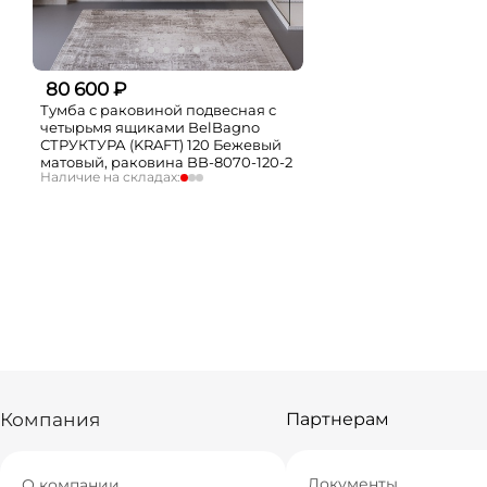
80 600 ₽
Тумба с раковиной подвесная с
четырьмя ящиками BelBagno
СТРУКТУРА (KRAFT) 120 Бежевый
матовый, раковина BB-8070-120-2
Наличие на складах:
Москва
мало
СПБ
Нет в наличии
Краснодар
Нет в наличии
Новосибирск
Нет в наличии
Екатеринбург
Нет в наличии
Самара
Нет в наличии
Компания
Партнерам
Документы
О компании