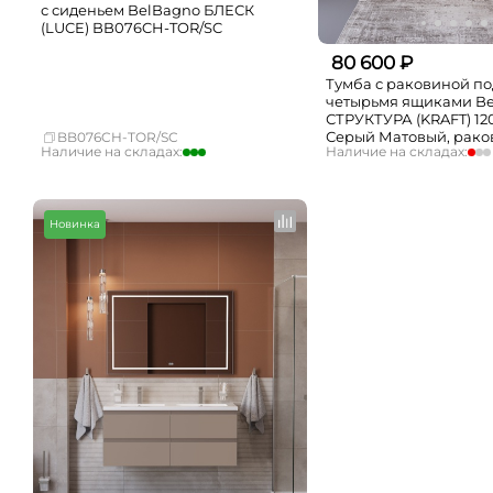
с сиденьем BelBagno БЛЕСК
(LUCE) BB076CH-TOR/SC
80 600 ₽
Тумба с раковиной по
четырьмя ящиками B
СТРУКТУРА (KRAFT) 12
Серый Матовый, рако
BB076CH-TOR/SC
Наличие на складах:
Наличие на складах:
8070-120-2
Москва
много
Москва
СПБ
мало
СПБ
Краснодар
достаточно
Краснодар
Новинка
Новосибирск
мало
Новосибирск
Екатеринбург
мало
Екатеринбург
Самара
мало
Самара