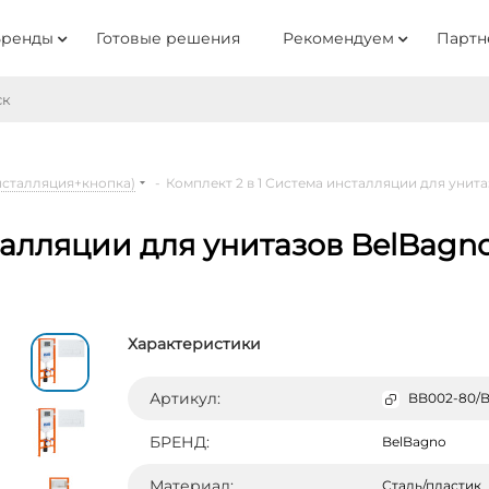
Бренды
Готовые решения
Рекомендуем
Партн
нсталляция+кнопка)
-
Комплект 2 в 1 Система инсталляции для уни
сталляции для унитазов BelBagn
Характеристики
Артикул:
BB002-80/BB
БРЕНД:
BelBagno
Материал:
Сталь/пластик