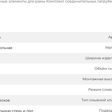
ные элементы для рамы Комплект соединительных патрубков
А
o
Ма
ольная
Ширина издел
Объём см
Монтажная высо
Режим слив
Тип смывной к
еское
Подво
льную стену и пол