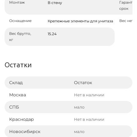
Монтаж
Гаранти
В стену
срок
Оснащение
Вес нетто
Крепежные элементы для унитаза
Вес брутто,
15.24
кг
Остатки
Склад
Остаток
Москва
Нет в наличии
СПБ
мало
Краснодар
Нет в наличии
Новосибирск
мало