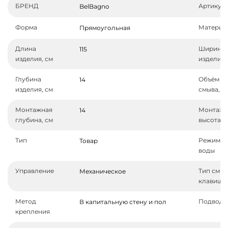
БРЕНД
Артикул
BelBagno
Форма
Материа
Прямоугольная
Длина
Ширина
115
изделия, см
изделия,
Глубина
Объём
14
изделия, см
смыва, л
Монтажная
Монтажн
14
глубина, см
высота, 
Тип
Режим с
Товар
воды
Управление
Тип смы
Механическое
клавиши
Метод
Подвод 
В капитальную стену и пол
крепления