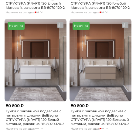
СТРУКТУРА (KRAFT) 120 Еловый
СТРУКТУРА (KRAFT) 120 Голубой
Матовый, раковина BB-8070-120-2
Матовый, раковина BB-8070-120-2
Наличие на складах:
Наличие на складах:
Москва
мало
Москва
мало
СПБ
Нет в наличии
СПБ
Нет в наличии
Новинка
Новинка
Краснодар
Нет в наличии
Краснодар
Нет в наличии
Новосибирск
Нет в наличии
Новосибирск
Нет в наличии
Екатеринбург
Нет в наличии
Екатеринбург
Нет в наличии
Самара
Нет в наличии
Самара
Нет в наличии
80 600 ₽
80 600 ₽
Тумба с раковиной подвесная с
Тумба с раковиной подвесная с
четырьмя ящиками BelBagno
четырьмя ящиками BelBagno
СТРУКТУРА (KRAFT) 120 Белый
СТРУКТУРА (KRAFT) 120 Бежевый
матовый, раковина BB-8070-120-2
матовый, раковина BB-8070-120-2
Наличие на складах:
Наличие на складах:
Москва
Нет в наличии
Москва
мало