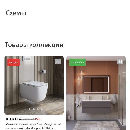
Схемы
<
>
Товары коллекции
Акция
Новинка
16 060 ₽
18 890 ₽
-15%
Унитаз подвесной безободковый
с сиденьем BelBagno БЛЕСК