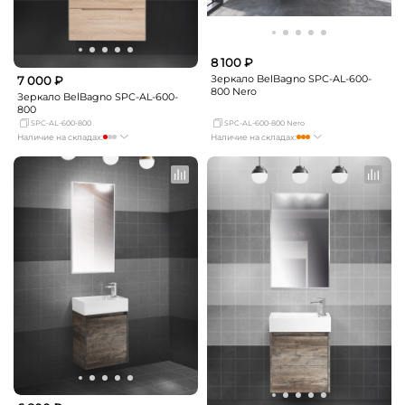
8 100 ₽
Зеркало BelBagno SPC-AL-600-
7 000 ₽
800 Nero
Зеркало BelBagno SPC-AL-600-
800
SPC-AL-600-800
SPC-AL-600-800 Nero
Наличие на складах:
Наличие на складах:
Москва
Нет в наличии
Москва
достаточно
СПБ
мало
СПБ
мало
Краснодар
Нет в наличии
Краснодар
мало
Новосибирск
Нет в наличии
Новосибирск
мало
Екатеринбург
мало
Екатеринбург
мало
Самара
мало
Самара
Нет в наличии