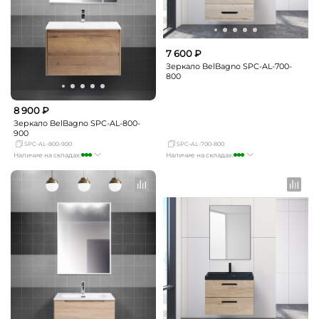
7 600 ₽
Зеркало BelBagno SPC-AL-700-
800
8 900 ₽
Зеркало BelBagno SPC-AL-800-
900
SPC-AL-800-900
SPC-AL-700-800
Наличие на складах:
Наличие на складах:
Москва
достаточно
Москва
много
СПБ
мало
СПБ
мало
Краснодар
мало
Краснодар
мало
Новосибирск
мало
Новосибирск
мало
Екатеринбург
мало
Екатеринбург
мало
Самара
мало
Самара
мало