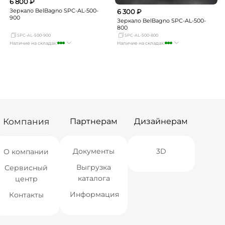
6 800 ₽
Зеркало BelBagno SPC-AL-500-
6 300 ₽
900
Зеркало BelBagno SPC-AL-500-
800
SPC-AL-500-900
SPC-AL-500-800
Наличие на складах:
Наличие на складах:
Москва
много
Москва
много
СПБ
мало
СПБ
мало
Краснодар
Нет в наличии
Краснодар
мало
Новосибирск
мало
Новосибирск
мало
Екатеринбург
мало
Екатеринбург
мало
Самара
мало
Самара
мало
Компания
Партнерам
Дизайнерам
Документы
3D
О компании
Выгрузка
Сервисный
каталога
центр
Информация
Контакты