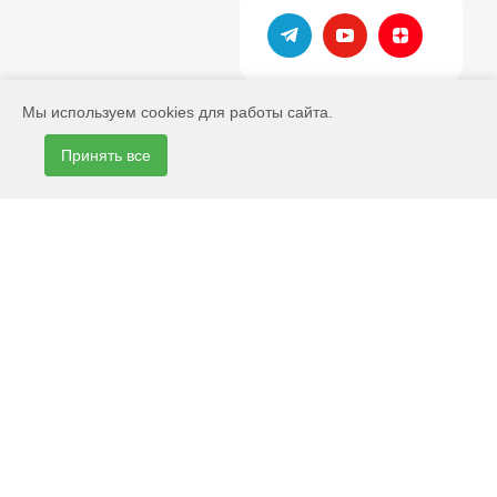
Мы используем cookies для работы сайта.
Принять все
2026 © Сайт поставщика сантехники
Информация, указанная на сайте, не является публичной
офертой. Информация о товарах, технических свойствах и
характеристиках, наличии на складе, стоимости товаров носит
информационный характер и ни при каких условиях не является
публичной офертой.
Информация о технических свойствах и характеристиках товаров,
указанная на сайте, может быть изменена ООО «Иберис Групп» в
одностороннем порядке. Изображения товаров на фотографиях,
представленных в каталоге на сайте, могут отличаться от
оригиналов.
Информация о цене товара, указанная в каталоге на сайте, может
отличаться от фактической к моменту оформления заказа на
соответствующий товар. Подтверждение цены заказанного