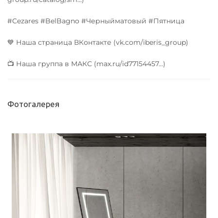
#Cezares #BelBagno #Черныйматовый #Пятница
💙 Наша страница ВКонтакте (vk.com/iberis_group)
📺 Наша группа в МАКС (max.ru/id77154457...)
Фотогалерея