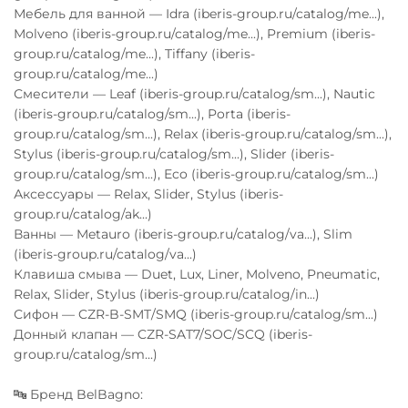
Мебель для ванной — Idra (iberis-group.ru/catalog/me...),
Molveno (iberis-group.ru/catalog/me...), Premium (iberis-
group.ru/catalog/me...), Tiffany (iberis-
group.ru/catalog/me...)
Смесители — Leaf (iberis-group.ru/catalog/sm...), Nautic
(iberis-group.ru/catalog/sm...), Porta (iberis-
group.ru/catalog/sm...), Relax (iberis-group.ru/catalog/sm...),
Stylus (iberis-group.ru/catalog/sm...), Slider (iberis-
group.ru/catalog/sm...), Eco (iberis-group.ru/catalog/sm...)
Аксессуары — Relax, Slider, Stylus (iberis-
group.ru/catalog/ak...)
Ванны — Metauro (iberis-group.ru/catalog/va...), Slim
(iberis-group.ru/catalog/va...)
Клавиша смыва — Duet, Lux, Liner, Molveno, Pneumatic,
Relax, Slider, Stylus (iberis-group.ru/catalog/in...)
Сифон — CZR-B-SMT/SMQ (iberis-group.ru/catalog/sm...)
Донный клапан — CZR-SAT7/SOC/SCQ (iberis-
group.ru/catalog/sm...)
🔤 Бренд BelBagno: