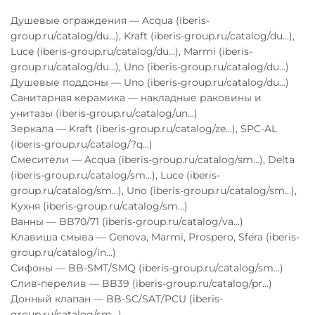
Душевые ограждения — Acqua (iberis-
group.ru/catalog/du...), Kraft (iberis-group.ru/catalog/du...),
Luce (iberis-group.ru/catalog/du...), Marmi (iberis-
group.ru/catalog/du...), Uno (iberis-group.ru/catalog/du...)
Душевые поддоны — Uno (iberis-group.ru/catalog/du...)
Санитарная керамика — накладные раковины и
унитазы (iberis-group.ru/catalog/un...)
Зеркала — Kraft (iberis-group.ru/catalog/ze...), SPC-AL
(iberis-group.ru/catalog/?q...)
Смесители — Acqua (iberis-group.ru/catalog/sm...), Delta
(iberis-group.ru/catalog/sm...), Luce (iberis-
group.ru/catalog/sm...), Uno (iberis-group.ru/catalog/sm...),
Кухня (iberis-group.ru/catalog/sm...)
Ванны — BB70/71 (iberis-group.ru/catalog/va...)
Клавиша смыва — Genova, Marmi, Prospero, Sfera (iberis-
group.ru/catalog/in...)
Сифоны — BB-SMT/SMQ (iberis-group.ru/catalog/sm...)
Слив-перелив — BB39 (iberis-group.ru/catalog/pr...)
Донный клапан — BB-SC/SAT/PCU (iberis-
group.ru/catalog/sm...)