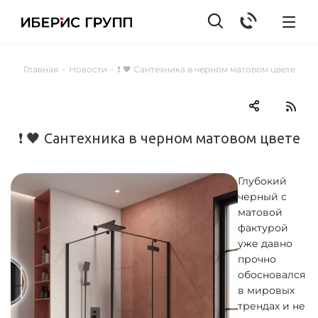
Главная
-
Новости
-
❗ 🖤 Сантехника в черном матовом цвете
❗ 🖤 Сантехника в черном матовом цвете
Глубокий
черный с
матовой
фактурой
уже давно
прочно
обосновался
в мировых
трендах и не