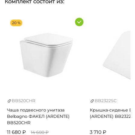
Комплект состоит из:
20 %
BB520CHR
BB2322SC
Чаша подвесного унитаза
Крышка-сиденье B
Belbagno ФАКЕЛ (ARDENTE)
(ARDENTE) BB2322S
BB520CHR
11 680 ₽
3 710 ₽
14 600 ₽