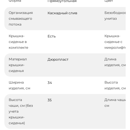
Форма
Цвет
Прямоугольная
Организация
Безободковы
Каскадный слив
смывающего
унитаз
потока
Крышка-
Крышка-
Есть
сиденье в
сиденье с
комплекте
микролифтом
Материал
Длина
Дюропласт
крышки-
изделия, см
сиденья
Ширина
Высота
34
изделия, см
изделия, см
Высота
Длина чаши,
35
чаши, см (без
см
учета
крышки-
сиденья)