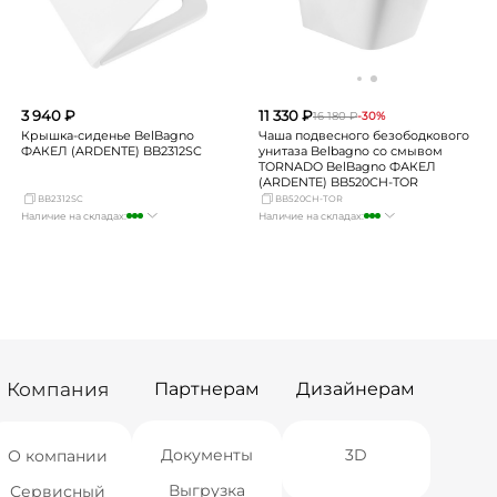
3 940 ₽
11 330 ₽
16 180 ₽
-30%
Крышка-сиденье BelBagno
Чаша подвесного безободкового
ФАКЕЛ (ARDENTE) BB2312SC
унитаза Belbagno со смывом
TORNADO BelBagno ФАКЕЛ
(ARDENTE) BB520CH-TOR
BB2312SC
BB520CH-TOR
Наличие на складах:
Наличие на складах:
Москва
много
Москва
много
СПБ
мало
СПБ
достаточно
Краснодар
Нет в наличии
Краснодар
мало
Новосибирск
мало
Новосибирск
мало
Екатеринбург
много
Екатеринбург
Нет в наличии
Самара
мало
Самара
достаточно
Компания
Партнерам
Дизайнерам
Документы
3D
О компании
Выгрузка
Сервисный