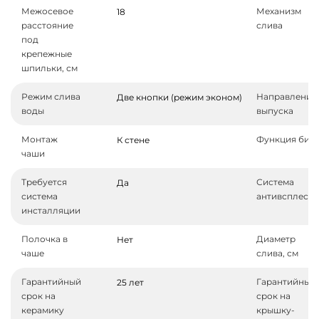
Межосевое
Механизм
18
расстояние
слива
под
крепежные
шпильки, см
Режим слива
Направление
Две кнопки (режим эконом)
воды
выпуска
Монтаж
Функция бид
К стене
чаши
Требуется
Система
Да
система
антивсплеск
инсталляции
Полочка в
Диаметр
Нет
чаше
слива, см
Гарантийный
Гарантийный
25 лет
срок на
срок на
керамику
крышку-