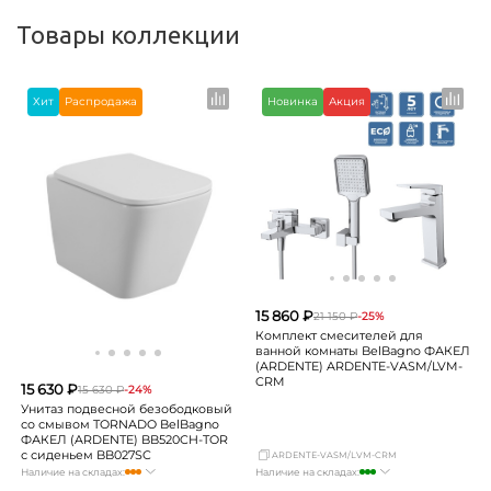
Товары коллекции
Хит
Распродажа
Новинка
Акция
15 860 ₽
21 150 ₽
-25%
Комплект смесителей для
ванной комнаты BelBagno ФАКЕЛ
(ARDENTE) ARDENTE-VASM/LVM-
CRM
15 630 ₽
15 630 ₽
-24%
Унитаз подвесной безободковый
со смывом TORNADO BelBagno
ФАКЕЛ (ARDENTE) BB520CH-TOR
с сиденьем BB027SC
ARDENTE-VASM/LVM-CRM
Наличие на складах:
Наличие на складах:
Москва
достаточно
Москва
много