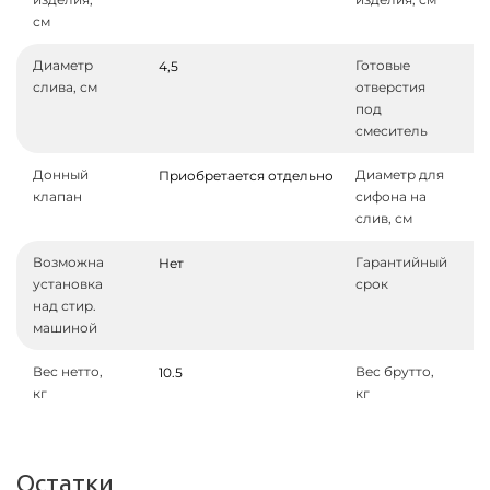
см
Диаметр
Готовые
4,5
слива, см
отверстия
под
смеситель
Донный
Диаметр для
Приобретается отдельно
клапан
сифона на
слив, см
Возможна
Гарантийный
Нет
установка
срок
над стир.
машиной
Вес нетто,
Вес брутто,
10.5
кг
кг
Остатки