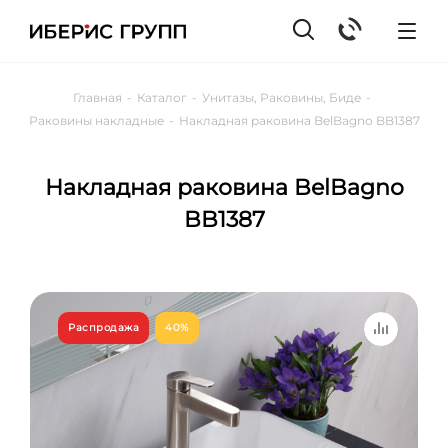
Главная
-
Каталог
-
Унитазы, Раковины, Биде
-
Раковины накладные
-
Накладная раковина BelBagno BB1387
Накладная раковина BelBagno
BB1387
Распродажа
40%