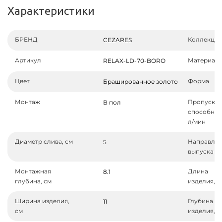
Характеристики
БРЕНД
Коллекция
CEZARES
Артикул
Материал
RELAX-LD-70-BORO
Цвет
Форма
Брашированное золото
Монтаж
Пропускн
В пол
способнос
л/мин
Диаметр слива, см
Направле
5
выпуска
Монтажная
Длина
8.1
глубина, см
изделия, с
Ширина изделия,
Глубина
11
см
изделия, с