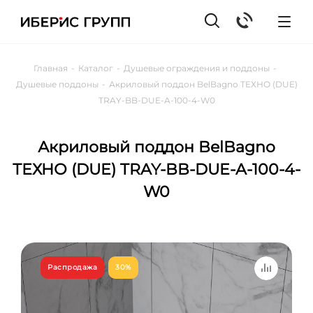
Главная
-
Каталог
-
Душевые ограждения и поддоны
-
Душевые поддоны
-
Акриловый поддон BelBagno ТЕХНО (DUE)
TRAY-BB-DUE-A-100-4-W0
Акриловый поддон BelBagno
ТЕХНО (DUE) TRAY-BB-DUE-A-100-4-
W0
Распродажа
30%