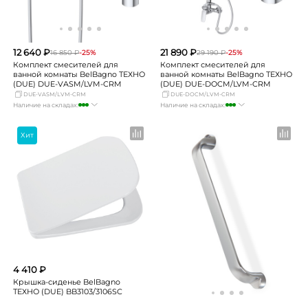
12 640 ₽
21 890 ₽
16 850 ₽
-25%
29 190 ₽
-25%
Комплект смесителей для
Комплект смесителей для
ванной комнаты BelBagno ТЕХНО
ванной комнаты BelBagno ТЕХНО
(DUE) DUE-VASM/LVM-CRM
(DUE) DUE-DOCM/LVM-CRM
DUE-VASM/LVM-CRM
DUE-DOCM/LVM-CRM
Наличие на складах:
Наличие на складах:
Москва
много
Москва
много
СПБ
Нет в наличии
СПБ
мало
Хит
Краснодар
достаточно
Краснодар
много
Новосибирск
мало
Новосибирск
мало
Екатеринбург
мало
Екатеринбург
мало
Самара
достаточно
Самара
мало
4 410 ₽
Крышка-сиденье BelBagno
ТЕХНО (DUE) BB3103/3106SC