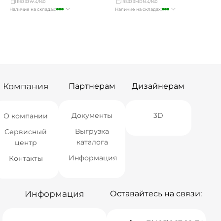
RS333W.4/160
RS333MDN.4/160
Наличие на складах:
Наличие на складах:
Москва
много
Москва
много
СПБ
мало
СПБ
Нет в наличии
Краснодар
много
Краснодар
много
Новосибирск
Нет в наличии
Новосибирск
мало
Екатеринбург
Нет в наличии
Екатеринбург
мало
Самара
Нет в наличии
Самара
Нет в наличии
Компания
Партнерам
Дизайнерам
Документы
3D
О компании
Выгрузка
Сервисный
каталога
центр
Информация
Контакты
Информация
Оставайтесь на связи: