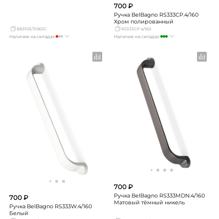
700 ₽
Ручка BelBagno RS333CP.4/160
Хром полированный
BB3103/3106SC
RS333CP.4/160
Наличие на складах:
Наличие на складах:
Москва
Нет в наличии
Москва
достаточно
СПБ
мало
СПБ
мало
Краснодар
Нет в наличии
Краснодар
достаточно
Новосибирск
Нет в наличии
Новосибирск
мало
Екатеринбург
Нет в наличии
Екатеринбург
мало
Самара
Нет в наличии
Самара
Нет в наличии
700 ₽
Ручка BelBagno RS333MDN.4/160
700 ₽
Матовый тёмный никель
Ручка BelBagno RS333W.4/160
Белый