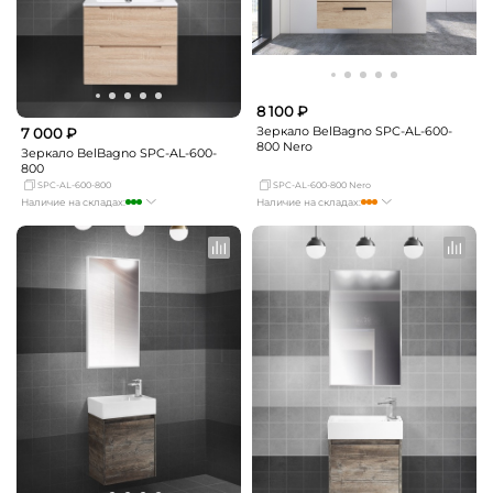
8 100 ₽
Зеркало BelBagno SPC-AL-600-
7 000 ₽
800 Nero
Зеркало BelBagno SPC-AL-600-
800
SPC-AL-600-800
SPC-AL-600-800 Nero
Наличие на складах:
Наличие на складах:
Москва
много
Москва
достаточно
СПБ
мало
СПБ
мало
Краснодар
Нет в наличии
Краснодар
мало
Новосибирск
мало
Новосибирск
мало
Екатеринбург
мало
Екатеринбург
мало
Самара
мало
Самара
Нет в наличии