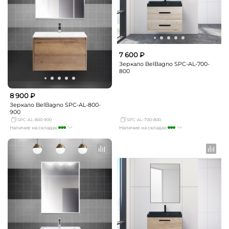
7 600 ₽
Зеркало BelBagno SPC-AL-700-
800
8 900 ₽
Зеркало BelBagno SPC-AL-800-
900
SPC-AL-800-900
SPC-AL-700-800
Наличие на складах:
Наличие на складах:
Москва
достаточно
Москва
много
СПБ
мало
СПБ
мало
Краснодар
мало
Краснодар
мало
Новосибирск
мало
Новосибирск
мало
Екатеринбург
мало
Екатеринбург
мало
Самара
мало
Самара
мало