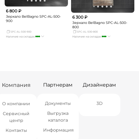
6 800 ₽
Зеркало BelBagno SPC-AL-500-
6 300 ₽
900
Зеркало BelBagno SPC-AL-500-
800
SPC-AL-500-900
SPC-AL-500-800
Наличие на складах:
Наличие на складах:
Москва
много
Москва
много
СПБ
мало
СПБ
мало
Краснодар
Нет в наличии
Краснодар
мало
Новосибирск
мало
Новосибирск
мало
Екатеринбург
мало
Екатеринбург
мало
Самара
мало
Самара
Нет в наличии
Компания
Партнерам
Дизайнерам
Документы
3D
О компании
Выгрузка
Сервисный
каталога
центр
Информация
Контакты