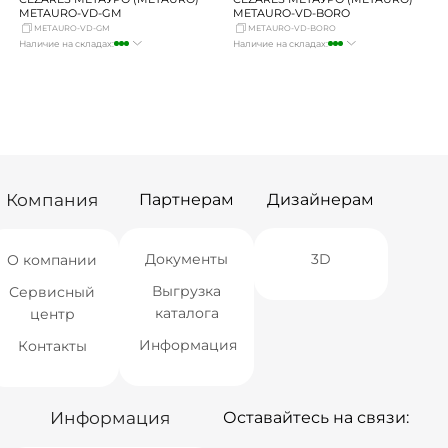
METAURO-VD-GM
METAURO-VD-BORO
METAURO-VD-GM
METAURO-VD-BORO
Наличие на складах:
Наличие на складах:
Москва
много
Москва
много
СПБ
мало
СПБ
мало
Краснодар
мало
Краснодар
мало
Новосибирск
мало
Новосибирск
мало
Екатеринбург
мало
Екатеринбург
мало
Самара
мало
Самара
мало
Компания
Партнерам
Дизайнерам
Документы
3D
О компании
Выгрузка
Сервисный
каталога
центр
Информация
Контакты
Информация
Оставайтесь на связи: