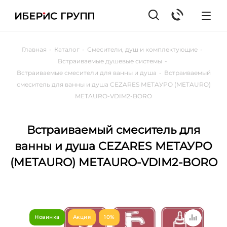
Главная
-
Каталог
-
Смесители, душ и комплектующие
-
Встраиваемые душевые системы
-
Встраиваемые смесители для ванны и душа
-
Встраиваемый
смеситель для ванны и душа CEZARES МЕТАУРО (METAURO)
METAURO-VDIM2-BORO
Встраиваемый смеситель для
ванны и душа CEZARES МЕТАУРО
(METAURO) METAURO-VDIM2-BORO
Новинка
Акция
10%