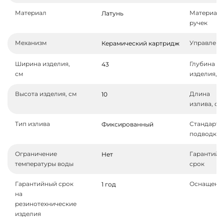
Материал
Материал
Латунь
ручек
Механизм
Управлени
Керамический картридж
Ширина изделия,
Глубина
43
см
изделия, с
Высота изделия, см
Длина
10
излива, см
Тип излива
Стандарт
Фиксированный
подводки
Ограничение
Гарантийн
Нет
температуры воды
срок
Гарантийный срок
Оснащени
1 год
на
резинотехнические
изделия