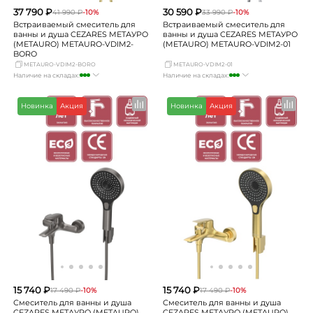
37 790 ₽
30 590 ₽
41 990 ₽
-10%
33 990 ₽
-10%
Встраиваемый смеситель для
Встраиваемый смеситель для
ванны и душа CEZARES МЕТАУРО
ванны и душа CEZARES МЕТАУРО
(METAURO) METAURO-VDIM2-
(METAURO) METAURO-VDIM2-01
BORO
METAURO-VDIM2-BORO
METAURO-VDIM2-01
Наличие на складах:
Наличие на складах:
Москва
много
Москва
много
СПБ
мало
СПБ
мало
Новинка
Акция
Новинка
Акция
Краснодар
мало
Краснодар
мало
Новосибирск
мало
Новосибирск
мало
Екатеринбург
Нет в наличии
Екатеринбург
Нет в наличии
Самара
мало
Самара
мало
15 740 ₽
15 740 ₽
17 490 ₽
-10%
17 490 ₽
-10%
Смеситель для ванны и душа
Смеситель для ванны и душа
CEZARES МЕТАУРО (METAURO)
CEZARES МЕТАУРО (METAURO)