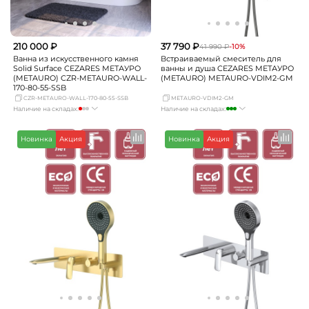
210 000 ₽
37 790 ₽
41 990 ₽
-10%
Ванна из искусственного камня
Встраиваемый смеситель для
Solid Surface CEZARES МЕТАУРО
ванны и душа CEZARES МЕТАУРО
(METAURO) CZR-METAURO-WALL-
(METAURO) METAURO-VDIM2-GM
170-80-55-SSB
CZR-METAURO-WALL-170-80-55-SSB
METAURO-VDIM2-GM
Наличие на складах:
Наличие на складах:
Москва
Нет в наличии
Москва
много
СПБ
Нет в наличии
СПБ
мало
Новинка
Акция
Новинка
Акция
Краснодар
мало
Краснодар
мало
Новосибирск
Нет в наличии
Новосибирск
мало
Екатеринбург
Нет в наличии
Екатеринбург
Нет в наличии
Самара
Нет в наличии
Самара
мало