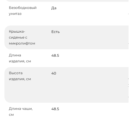
Безободковый
Кр
Да
унитаз
си
ко
Крышка-
Ма
Есть
сиденье с
кр
микролифтом
си
Длина
Ш
48.5
изделия, см
из
Высота
Вы
40
изделия, см
ча
уч
кр
си
Длина чаши,
М
48.5
см
ра
по
кр
шп