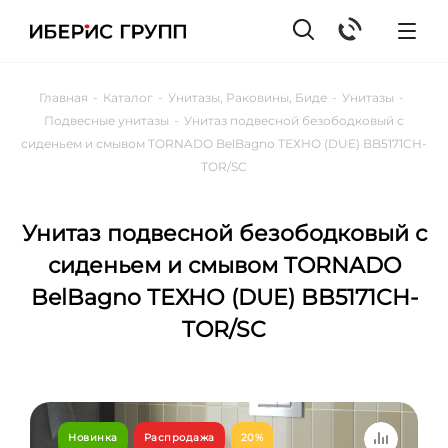
Главная
-
Каталог
-
Унитазы, Раковины, Биде
-
Унитазы
-
Подвесные унитазы
-
Унитаз подвесной безободковый с
сиденьем и смывом TORNADO BelBagno ТЕХНО (DUE) BB5171CH-
TOR/SC
Унитаз подвесной безободковый с
сиденьем и смывом TORNADO
BelBagno ТЕХНО (DUE) BB5171CH-
TOR/SC
Новинка
Распродажа
20%