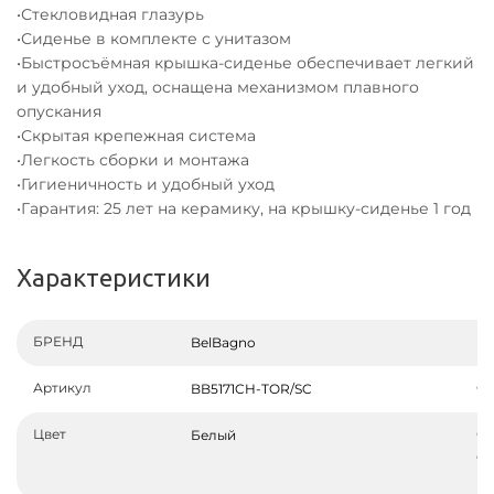
•Стекловидная глазурь
•Сиденье в комплекте с унитазом
•Быстросъёмная крышка-сиденье обеспечивает легкий
и удобный уход, оснащена механизмом плавного
опускания
•Скрытая крепежная система
•Легкость сборки и монтажа
•Гигиеничность и удобный уход
•Гарантия: 25 лет на керамику, на крышку-сиденье 1 год
Характеристики
БРЕНД
Ко
BelBagno
Артикул
Ф
BB5171CH-TOR/SC
Цвет
Ор
Белый
с
по