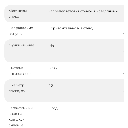
Механизм
Ре
Определяется системой инсталляции
слива
во
Направление
М
Горизонтальное (в стену)
выпуска
ч
Функция биде
Тр
Нет
си
ин
Система
По
Есть
антивсплеск
ча
Диаметр
Га
10
слива, см
ср
ке
Гарантийный
Ве
1 год
срок на
крышку-
сиденье