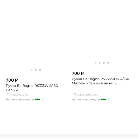
Екатеринбург
Нет в наличии
Екатеринбург
мало
Самара
Нет в наличии
Самара
Нет в наличии
700 ₽
Ручка BelBagno RS333MDN.4/160
700 ₽
Матовый тёмный никель
Ручка BelBagno RS333W.4/160
Белый
RS333W.4/160
RS333MDN.4/160
Наличие на складах:
Наличие на складах:
Москва
много
Москва
много
СПБ
мало
СПБ
Нет в наличии
Краснодар
много
Краснодар
много
Новосибирск
Нет в наличии
Новосибирск
мало
Екатеринбург
Нет в наличии
Екатеринбург
мало
Самара
Нет в наличии
Самара
Нет в наличии