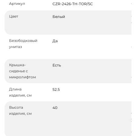
Артикул
Ф
CZR-2426-TH-TOR/SC
Цвет
Ор
Белый
с
по
Безободковый
Кр
Да
унитаз
си
ко
Крышка-
Ма
Есть
сиденье с
кр
микролифтом
си
Длина
Ш
52.5
изделия, см
из
Высота
Вы
40
изделия, см
ча
уч
кр
си