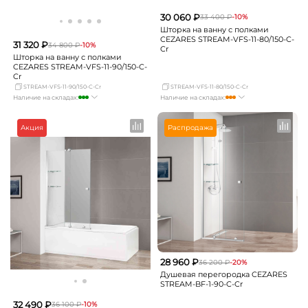
30 060 ₽
33 400 ₽
-10%
Шторка на ванну с полками
CEZARES STREAM-VFS-11-80/150-C-
31 320 ₽
34 800 ₽
-10%
Cr
Шторка на ванну с полками
CEZARES STREAM-VFS-11-90/150-C-
Cr
STREAM-VFS-11-90/150-C-Cr
STREAM-VFS-11-80/150-C-Cr
Наличие на складах:
Наличие на складах:
Москва
много
Москва
достаточно
СПБ
мало
СПБ
мало
Акция
Распродажа
Краснодар
Нет в наличии
Краснодар
Нет в наличии
Новосибирск
мало
Новосибирск
мало
Екатеринбург
мало
Екатеринбург
Нет в наличии
Самара
мало
Самара
Нет в наличии
28 960 ₽
36 200 ₽
-20%
Душевая перегородка CEZARES
STREAM-BF-1-90-C-Cr
32 490 ₽
36 100 ₽
-10%