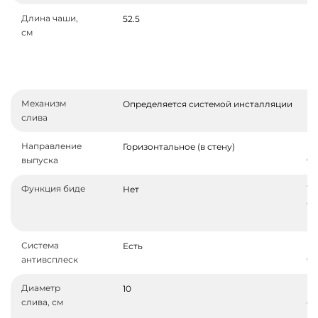
Длина чаши,
М
52.5
см
ра
по
кр
шп
Механизм
Ре
Определяется системой инсталляции
слива
во
Направление
М
Горизонтальное (в стену)
выпуска
ч
Функция биде
Тр
Нет
си
ин
Система
По
Есть
антивсплеск
ча
Диаметр
Га
10
слива, см
ср
ке