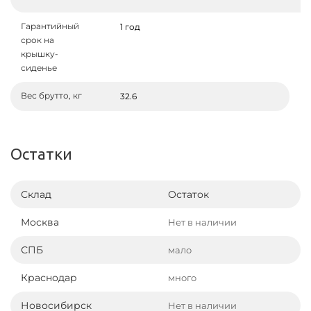
Гарантийный
Ве
1 год
срок на
крышку-
сиденье
Вес брутто, кг
32.6
Остатки
Склад
Остаток
Москва
Нет в наличии
СПБ
мало
Краснодар
много
Новосибирск
Нет в наличии