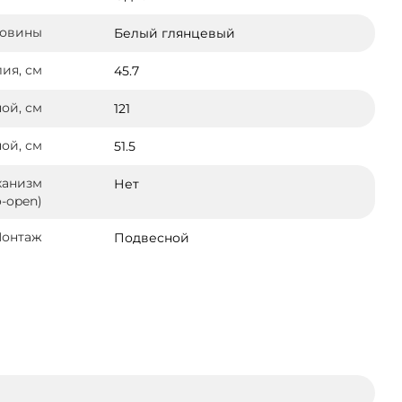
ковины
Белый глянцевый
ия, см
45.7
ой, см
121
ой, см
51.5
ханизм
Нет
-open)
онтаж
Подвесной