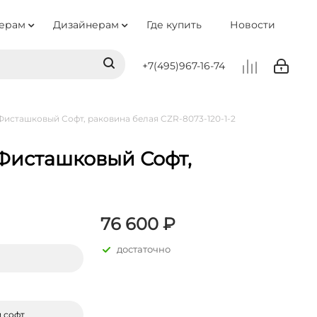
ерам
Дизайнерам
Где купить
Новости
+7(495)967-16-74
Фисташковый Софт, раковина белая CZR-8073-120-1-2
 Фисташковый Софт,
76 600 ₽
достаточно
 софт