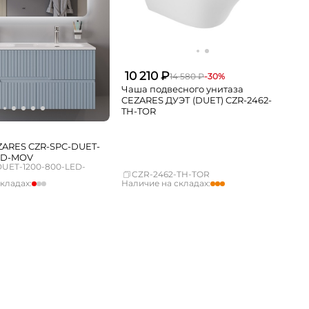
10 210 ₽
14 580 ₽
-30%
Чаша подвесного унитаза
CEZARES ДУЭТ (DUET) CZR-2462-
TH-TOR
ZARES CZR-SPC-DUET-
ED-MOV
UET-1200-800-LED-
CZR-2462-TH-TOR
кладах:
Наличие на складах:
мало
Москва
Нет в наличии
Нет в наличии
СПБ
Нет в наличии
Нет в наличии
Краснодар
достаточно
Нет в наличии
Новосибирск
мало
Нет в наличии
Екатеринбург
Нет в наличии
Нет в наличии
Самара
Нет в наличии