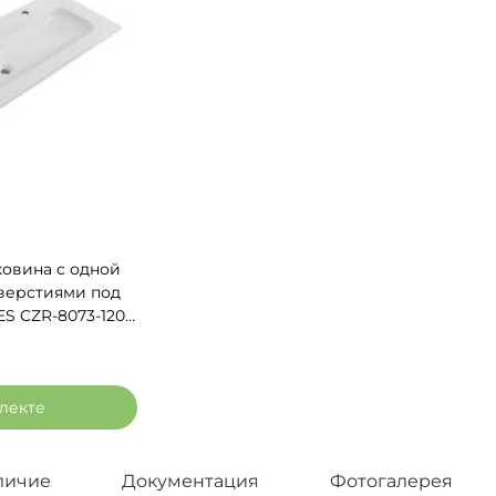
овина с одной
верстиями под
S CZR-8073-120-
лекте
личие
Документация
Фотогалерея