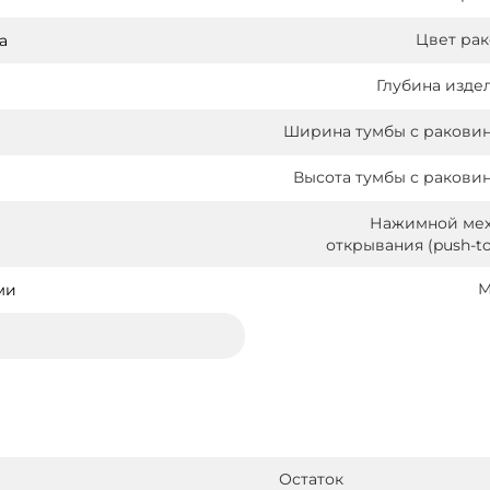
Цвет ра
а
Глубина издел
Ширина тумбы с раковин
Высота тумбы с раковин
Нажимной ме
открывания (push-to
М
ми
Остаток