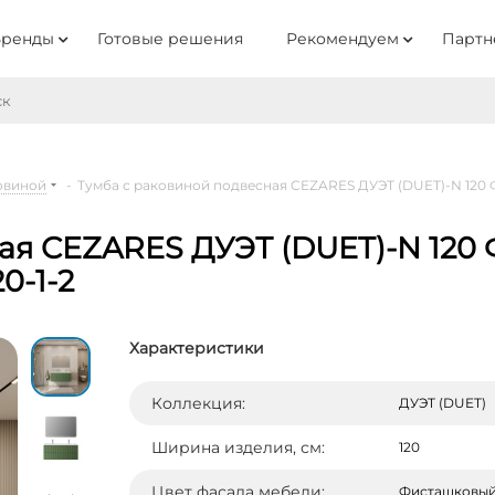
Бренды
Готовые решения
Рекомендуем
Партн
овиной
-
Тумба с раковиной подвесная CEZARES ДУЭТ (DUET)-N 120 
ая CEZARES ДУЭТ (DUET)-N 120
0-1-2
Характеристики
Коллекция:
ДУЭТ (DUET)
Ширина изделия, см:
120
Цвет фасада мебели:
Фисташковый