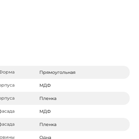
Форма
Прямоугольная
орпуса
МДФ
орпуса
Пленка
фасада
МДФ
фасада
Пленка
ковины
Одна