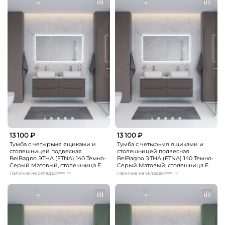
13 100 ₽
13 100 ₽
Тумба с четырьмя ящиками и
Тумба с четырьмя ящиками и
столешницей подвесная
столешницей подвесная
BelBagno ЭТНА (ETNA) 140 Темно-
BelBagno ЭТНА (ETNA) 140 Темно-
Серый Матовый, столешница EK-
Серый Матовый, столешница EK-
140-2-BO
140-2-BL
Наличие на складах:
Наличие на складах:
Москва
Нет в наличии
Москва
Нет в наличии
СПБ
Нет в наличии
СПБ
Нет в наличии
Краснодар
Нет в наличии
Краснодар
Нет в наличии
Новосибирск
Нет в наличии
Новосибирск
Нет в наличии
Екатеринбург
Нет в наличии
Екатеринбург
Нет в наличии
Самара
Нет в наличии
Самара
Нет в наличии