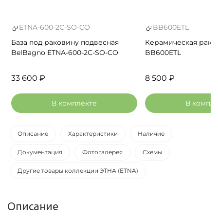
ETNA-600-2C-SO-CO
BB600ETL
База под раковину подвесная
Керамическая рако
BelBagno ETNA-600-2C-SO-CO
BB600ETL
33 600 ₽
8 500 ₽
В комплекте
В компл
Описание
Характеристики
Наличие
Документация
Фотогалерея
Схемы
Другие товары коллекции ЭТНА (ETNA)
Описание