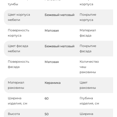
тумбы
корпуса
Цвет корпуса
Покрытие
Бежевый матовый
мебели
корпуса
Поверхность
Материал
Матовая
корпуса
фасада
Цвет фасада
Покрытие
Бежевый матовый
мебели
фасада
Поверхность
Количество
Матовая
фасада
чаш
раковины
Материал
Цвет
Керамика
раковины
раковины
Ширина
Глубина
60
изделия, см
изделия, см
Высота
Ширина
50
6