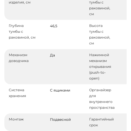
изделия, см
тумбы с
раковиной,
см
Глубина
Высота
46,5
5
тумбы с
тумбы с
раковиной, см
раковиной,
см
Механизм
Нажимной
Да
доводчика
механизм
открывания
(push-to-
open)
Система
Органайзер
С ящиками
хранения
для
внутреннего
пространства
Монтаж
Гарантийный
Подвесной
1
срок