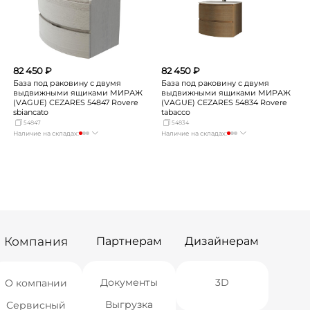
Екатеринбург
Нет в наличии
Екатеринбург
Нет в наличии
Самара
Нет в наличии
Самара
Нет в наличии
82 450 ₽
82 450 ₽
База под раковину с двумя
База под раковину с двумя
выдвижными ящиками МИРАЖ
выдвижными ящиками МИРАЖ
(VAGUE) CEZARES 54847 Rovere
(VAGUE) CEZARES 54834 Rovere
sbiancato
tabacco
54847
54834
Наличие на складах:
Наличие на складах:
Москва
мало
Москва
мало
СПБ
Нет в наличии
СПБ
Нет в наличии
Краснодар
Нет в наличии
Краснодар
Нет в наличии
Новосибирск
Нет в наличии
Новосибирск
Нет в наличии
Екатеринбург
Нет в наличии
Екатеринбург
Нет в наличии
Самара
Нет в наличии
Самара
Нет в наличии
Компания
Партнерам
Дизайнерам
Документы
3D
О компании
Выгрузка
Сервисный