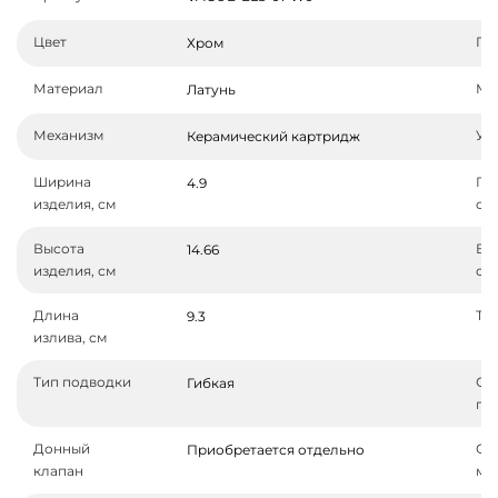
Цвет
По
Хром
Материал
Ма
Латунь
Механизм
Уп
Керамический картридж
Ширина
Гл
4.9
изделия, см
см
Высота
Вы
14.66
изделия, см
см
Длина
Ти
9.3
излива, см
Тип подводки
Ст
Гибкая
по
Донный
От
Приобретается отдельно
клапан
мо