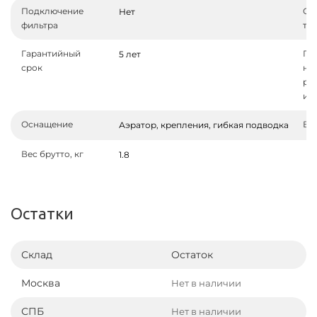
Подключение
Ог
Нет
фильтра
те
Гарантийный
Га
5 лет
срок
на
ре
из
Оснащение
Вес
Аэратор, крепления, гибкая подводка
Вес брутто, кг
1.8
Остатки
Склад
Остаток
Москва
Нет в наличии
СПБ
Нет в наличии